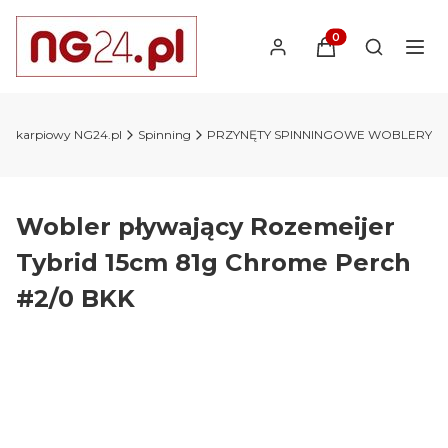
Produkty w koszyk
Otwórz wy
lep karpiowy NG24.pl
Spinning
PRZYNĘTY SPINNINGOWE WOBLERY
Wobler pływający Rozemeijer
Tybrid 15cm 81g Chrome Perch
#2/0 BKK