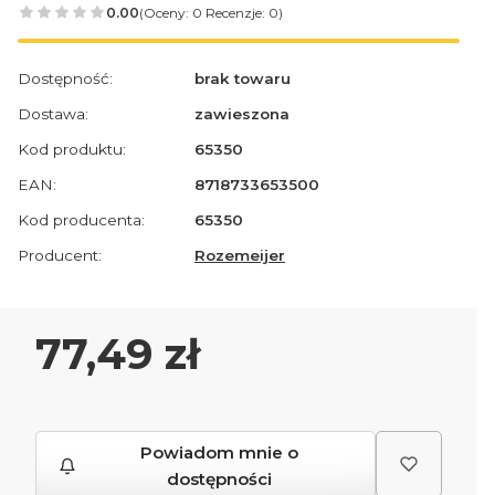
0.00
(Oceny: 0 Recenzje: 0)
Dostępność:
brak towaru
Dostawa:
zawieszona
Kod produktu:
65350
EAN:
8718733653500
Kod producenta:
65350
Producent:
Rozemeijer
Cena
77,49 zł
Powiadom mnie o
dostępności