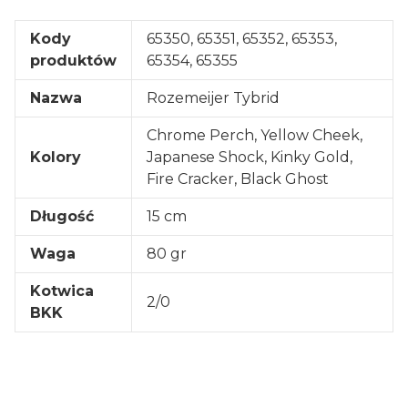
Kody
65350, 65351, 65352, 65353,
produktów
65354, 65355
Nazwa
Rozemeijer Tybrid
Chrome Perch, Yellow Cheek,
Kolory
Japanese Shock, Kinky Gold,
Fire Cracker, Black Ghost
Długość
15 cm
Waga
80 gr
Kotwica
2/0
BKK
Oceń i opisz
0.00
Liczba ocen: 0