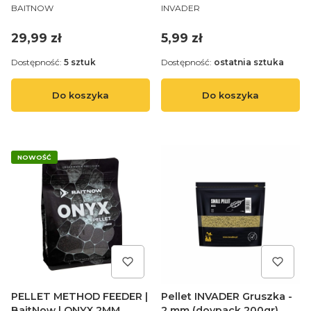
PRODUCENT
PRODUCENT
2MM 800g - op.1szt.
BAITNOW
INVADER
Cena
Cena
29,99 zł
5,99 zł
Dostępność:
5 sztuk
Dostępność:
ostatnia sztuka
Do koszyka
Do koszyka
NOWOŚĆ
PELLET METHOD FEEDER |
Pellet INVADER Gruszka -
BaitNow | ONYX 2MM
2 mm (doypack 200gr)