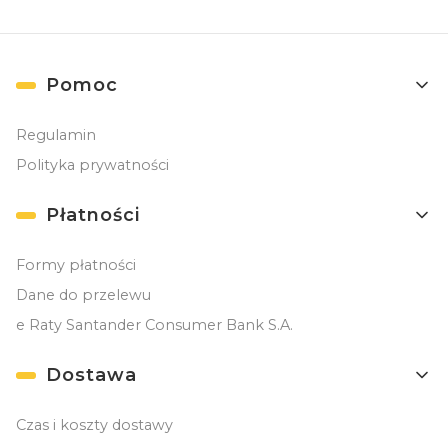
Linki w stopce
Pomoc
Regulamin
Polityka prywatności
Płatności
Formy płatności
Dane do przelewu
e Raty Santander Consumer Bank S.A.
Dostawa
Czas i koszty dostawy