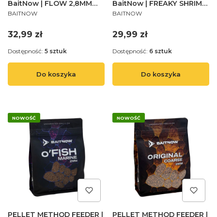
BaitNow | FLOW 2,8MM
BaitNow | FREAKY SHRIMP
PRODUCENT
PRODUCENT
800g - op.1szt.
2MM 800g - op.1szt.
BAITNOW
BAITNOW
Cena
Cena
32,99 zł
29,99 zł
Dostępność:
5 sztuk
Dostępność:
6 sztuk
Do koszyka
Do koszyka
NOWOŚĆ
NOWOŚĆ
PELLET METHOD FEEDER |
PELLET METHOD FEEDER |