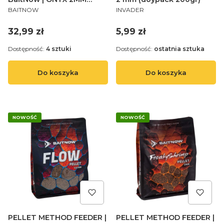
PRODUCENT
PRODUCENT
800g - op.1szt.
BAITNOW
INVADER
Cena
Cena
32,99 zł
5,99 zł
Dostępność:
4 sztuki
Dostępność:
ostatnia sztuka
Do koszyka
Do koszyka
NOWOŚĆ
NOWOŚĆ
PELLET METHOD FEEDER |
PELLET METHOD FEEDER |