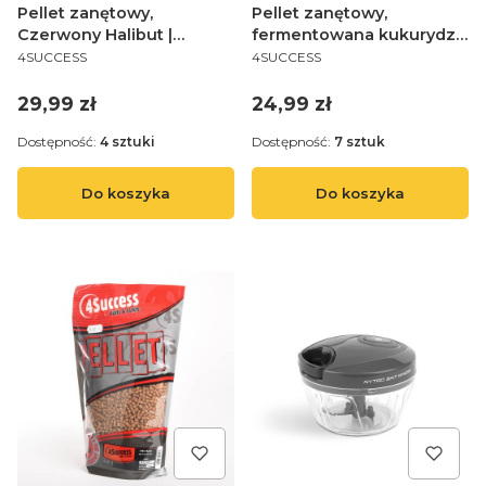
Pellet zanętowy,
Pellet zanętowy,
Czerwony Halibut |
fermentowana kukurydza
PRODUCENT
PRODUCENT
4SUCCESS | Red Halibut
| 4SUCCESS | CSL Fish
4SUCCESS
4SUCCESS
Micro 2,0mm 900gr
Premium 2,0mm 900gr
Method Sticky Pellet
Method Sticky Pellet
Cena
Cena
29,99 zł
24,99 zł
Dostępność:
4 sztuki
Dostępność:
7 sztuk
Do koszyka
Do koszyka