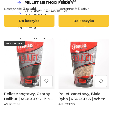
PELLET METHOD FEEDER
Dostępność:
3 sztuki
Dostępność:
3 sztuki
ZESTAWY SPŁAWIKOWE
PRZYPONY
Do koszyka
Do koszyka
Spinning
Zestaw Wędkarski
BESTSELLER
Pellet zanętowy, Czarny
Pellet zanętowy, Biała
Halibut | 4SUCCESS | Black
Ryba | 4SUCCESS | White
PRODUCENT
PRODUCENT
Halibut Premium 2,0mm
Fish Premium 4,5mm
4SUCCESS
4SUCCESS
900gr Method Sticky
900gr Method Sticky