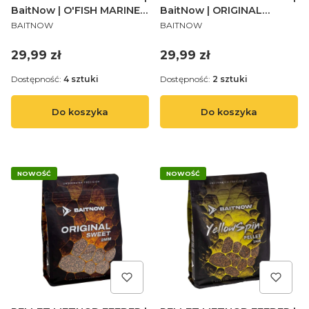
BaitNow | O'FISH MARINE
BaitNow | ORIGINAL
PRODUCENT
PRODUCENT
2MM 800g - op.1szt.
COARSE 2MM 800g -
BAITNOW
BAITNOW
op.1szt.
Cena
Cena
29,99 zł
29,99 zł
Dostępność:
4 sztuki
Dostępność:
2 sztuki
Do koszyka
Do koszyka
NOWOŚĆ
NOWOŚĆ