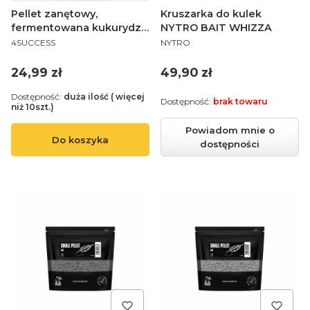
Pellet zanętowy,
Kruszarka do kulek
fermentowana kukurydza
NYTRO BAIT WHIZZA
PRODUCENT
PRODUCENT
| 4SUCCESS | CSL Fish
4SUCCESS
NYTRO
Premium 4,5mm 900gr
Method Sticky Pellet
Cena
Cena
24,99 zł
49,90 zł
Dostępność:
duża ilość ( więcej
Dostępność:
brak towaru
niż 10szt.)
Powiadom mnie o
Do koszyka
dostępności