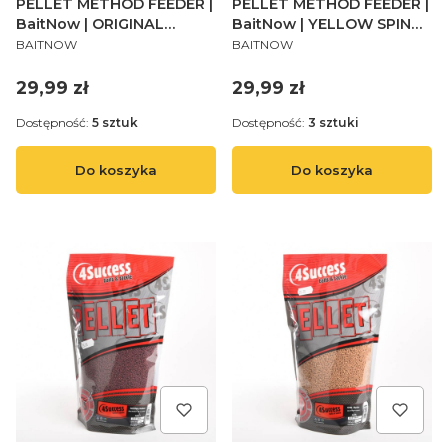
PELLET METHOD FEEDER |
PELLET METHOD FEEDER |
BaitNow | ORIGINAL
BaitNow | YELLOW SPIN
PRODUCENT
PRODUCENT
SWEET 2MM 800g -
2MM 800g - op.1szt.
BAITNOW
BAITNOW
op.1szt.
Cena
Cena
29,99 zł
29,99 zł
Dostępność:
5 sztuk
Dostępność:
3 sztuki
Do koszyka
Do koszyka