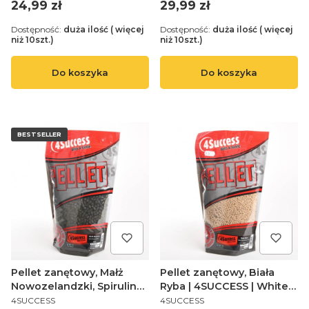
Pellet
Pellet
Cena
Cena
24,99 zł
29,99 zł
Dostępność:
duża ilość ( więcej
Dostępność:
duża ilość ( więcej
niż 10szt.)
niż 10szt.)
Do koszyka
Do koszyka
BESTSELLER
Pellet zanętowy, Małż
Pellet zanętowy, Biała
Nowozelandzki, Spirulina |
Ryba | 4SUCCESS | White
PRODUCENT
PRODUCENT
4SUCCESS | Green
Fish Premium 3,0mm
4SUCCESS
4SUCCESS