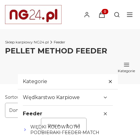
Produkty w koszyk
Otwórz wy
Sklep karpiowy NG24.pl
Feeder
PELLET METHOD FEEDER
Kategorie
Kategorie
Lista produktów
Sortowanie:
Wędkarstwo Karpiowe
Domyślne
Feeder
Strona
z 2
WĘDKI KOŁOWROTKI
Następne produkty
PODBIERAKI FEEDER MATCH