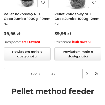
Pellet kokosowy NLT
Pellet kokosowy NLT
Coco Jumbo 1000g- 10mm
Coco Jumbo 1000g- 2mm
PRODUCENT
PRODUCENT
NLT
NLT
Cena
Cena
39,95 zł
39,95 zł
Dostępność:
brak towaru
Dostępność:
brak towaru
Powiadom mnie o
Powiadom mnie o
dostępności
dostępności
Strona
z 2
Przej
Pellet method feeder