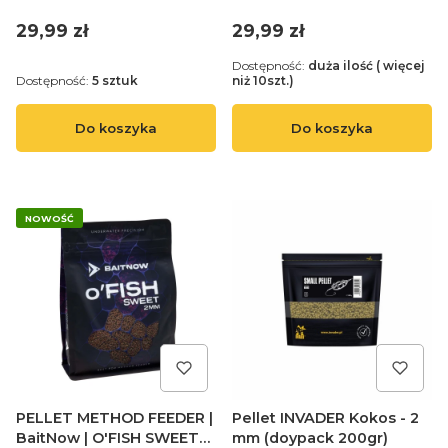
Betaine 6,0mm 900gr
900gr Method Sticky
Method Sticky Pellet
Pellet
Cena
Cena
29,99 zł
29,99 zł
Dostępność:
duża ilość ( więcej
Dostępność:
5 sztuk
niż 10szt.)
Do koszyka
Do koszyka
NOWOŚĆ
PELLET METHOD FEEDER |
Pellet INVADER Kokos - 2
BaitNow | O'FISH SWEET
mm (doypack 200gr)