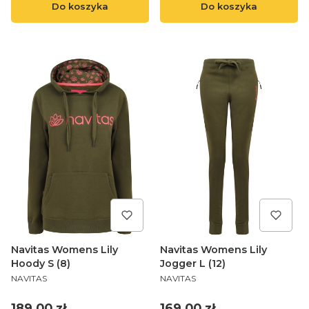
Do koszyka
Do koszyka
Navitas Womens Lily
Navitas Womens Lily
Hoody S (8)
Jogger L (12)
PRODUCENT
PRODUCENT
NAVITAS
NAVITAS
Cena
Cena
189,00 zł
169,00 zł