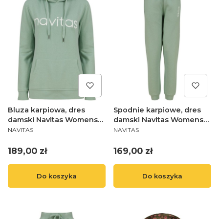
Bluza karpiowa, dres
Spodnie karpiowe, dres
damski Navitas Womens
damski Navitas Womens
PRODUCENT
PRODUCENT
Hoody - Light Green M (10)
Jogger - Light Green M
NAVITAS
NAVITAS
(10)
Cena
Cena
189,00 zł
169,00 zł
Do koszyka
Do koszyka