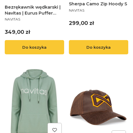
Sherpa Camo Zip Hoody S
Bezrękawnik wędkarski |
PRODUCENT
NAVITAS
Navitas | Eurus Puffer
PRODUCENT
Gilet S
NAVITAS
Cena
299,00 zł
Cena
349,00 zł
Do koszyka
Do koszyka