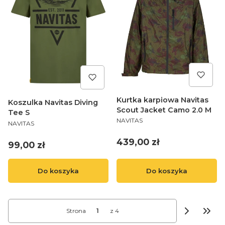
Kurtka karpiowa Navitas
Koszulka Navitas Diving
Scout Jacket Camo 2.0 M
Tee S
PRODUCENT
NAVITAS
PRODUCENT
NAVITAS
Cena
439,00 zł
Cena
99,00 zł
Do koszyka
Do koszyka
Strona
z 4
Przej