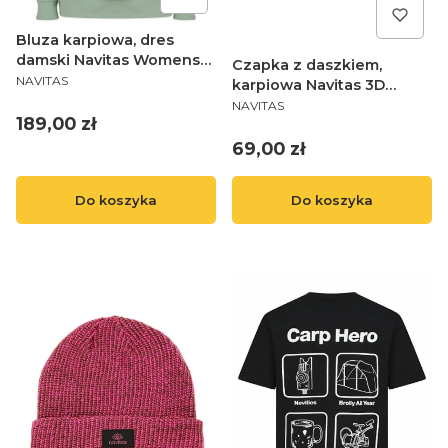
Bluza karpiowa, dres
damski Navitas Womens
Czapka z daszkiem,
PRODUCENT
Hoody - Light Green L (12)
NAVITAS
karpiowa Navitas 3D
PRODUCENT
Nfinity Cap Green
NAVITAS
Cena
189,00 zł
Cena
69,00 zł
Do koszyka
Do koszyka