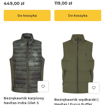
Cena
Cena
119,00 zł
449,00 zł
Do koszyka
Do koszyka
Bezrękawnik karpiowy
Bezrękawnik wędkarski |
Navitas Indra Gilet S
Navitas | Eurus Puffer