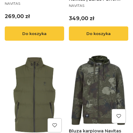
PRODUCENT
NAVITAS
PRODUCENT
Gilet M
NAVITAS
Cena
269,00 zł
Cena
349,00 zł
Do koszyka
Do koszyka
Bluza karpiowa Navitas