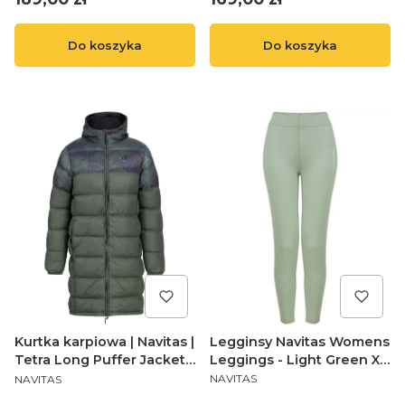
Do koszyka
Do koszyka
Legginsy Navitas Womens
Kurtka karpiowa | Navitas |
Leggings - Light Green XL
Tetra Long Puffer Jacket
PRODUCENT
PRODUCENT
(14)
S
NAVITAS
NAVITAS