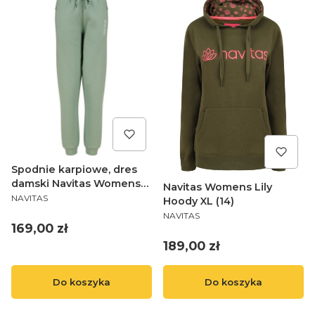
Spodnie karpiowe, dres
damski Navitas Womens
Navitas Womens Lily
PRODUCENT
Jogger - Light Green XL
NAVITAS
Hoody XL (14)
(14)
PRODUCENT
NAVITAS
Cena
169,00 zł
Cena
189,00 zł
Do koszyka
Do koszyka