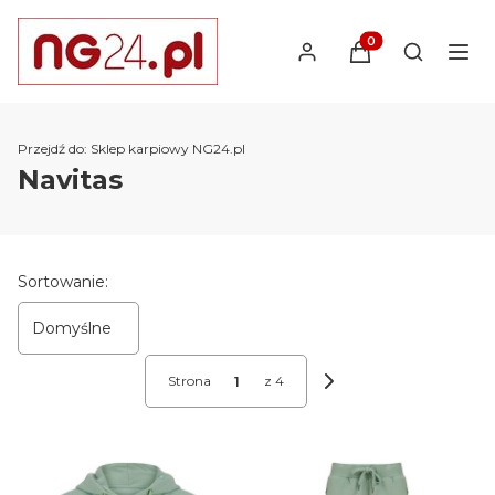
Produkty w koszyk
Otwórz wy
Przejdź do:
Sklep karpiowy NG24.pl
Navitas
Lista produktów
Sortowanie:
Domyślne
Strona
z 4
Następne produkty