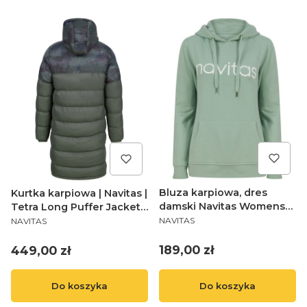
Bluza karpiowa, dres
Kurtka karpiowa | Navitas |
damski Navitas Womens
Tetra Long Puffer Jacket
PRODUCENT
PRODUCENT
Hoody - Light Green XL
M
NAVITAS
NAVITAS
(14)
Cena
Cena
189,00 zł
449,00 zł
Do koszyka
Do koszyka