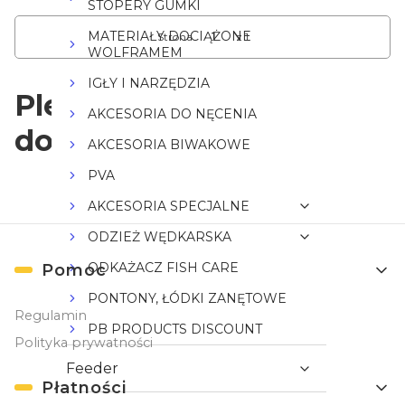
STOPERY GUMKI
MATERIAŁY DOCIĄŻONE
Strona
z 1
WOLFRAMEM
IGŁY I NARZĘDZIA
Plecionki miękkie
AKCESORIA DO NĘCENIA
dociążone
AKCESORIA BIWAKOWE
PVA
AKCESORIA SPECJALNE
ODZIEŻ WĘDKARSKA
Linki w stopce
ODKAŻACZ FISH CARE
Pomoc
PONTONY, ŁÓDKI ZANĘTOWE
Regulamin
PB PRODUCTS DISCOUNT
Polityka prywatności
Feeder
Płatności