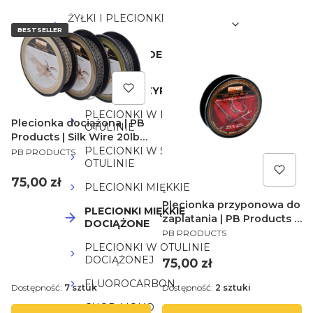
ŻYŁKI I PLECIONKI
GŁÓWNE
BESTSELLER
PLECIONKI LEADERY
STRZAŁÓWKI
MATERIAŁY PRZYPONOWE
PLECIONKI W MIĘKKIEJ
Plecionka dociążona | PB
OTULINIE
Products | Silk Wire 20lb
PRODUCENT
PLECIONKI W SZTYWNEJ
Gravel 10m
PB PRODUCTS
OTULINIE
Cena
75,00 zł
PLECIONKI MIĘKKIE
Plecionka przyponowa do
PLECIONKI MIĘKKIE
zaplatania | PB Products |
DOCIĄŻONE
PRODUCENT
Hollow Silk Splicable
PB PRODUCTS
Hooklink 10m 30b Multi
PLECIONKI W OTULINIE
DOCIĄŻONEJ
Silt
Cena
75,00 zł
FLUOROCARBON
Dostępność:
7 sztuk
Dostępność:
2 sztuki
CHOD MONO