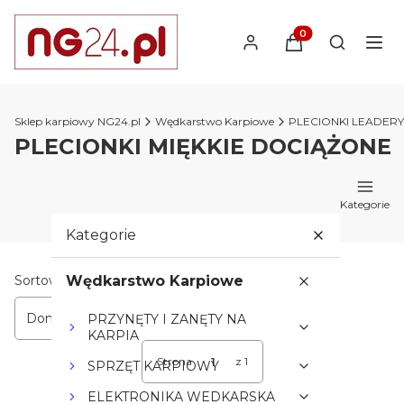
Produkty w koszyk
Otwórz wy
Sklep karpiowy NG24.pl
Wędkarstwo Karpiowe
PLECIONKI LEADER
PLECIONKI MIĘKKIE DOCIĄŻONE
Kategorie
Kategorie
Lista produktów
Sortowanie:
Wędkarstwo Karpiowe
Domyślne
PRZYNĘTY I ZANĘTY NA
KARPIA
Strona
z 1
SPRZĘT KARPIOWY
ELEKTRONIKA WEDKARSKA