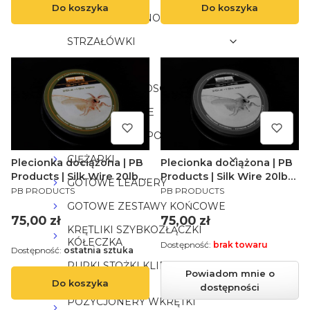
Do koszyka
Do koszyka
ZIG RIG MONO
STRZAŁÓWKI
LEADERS
PLECIONKI WŁOSOWE WOSK
HAKI KARPIOWE
GOTOWE PRZYPONY KARPIOWE
CIĘŻARKI
Plecionka dociążona | PB
Plecionka dociążona | PB
Products | Silk Wire 20lb
Products | Silk Wire 20lb
GOTOWE LEADERY
PRODUCENT
PRODUCENT
Weed 10m
Silt 10m
PB PRODUCTS
PB PRODUCTS
GOTOWE ZESTAWY KOŃCOWE
Cena
Cena
75,00 zł
75,00 zł
KRĘTLIKI SZYBKOZŁĄCZKI
KÓŁECZKA
Dostępność:
brak towaru
Dostępność:
ostatnia sztuka
RURKI STOŻKI KLIPSY
Powiadom mnie o
BEZPIECZNE
Do koszyka
dostępności
POZYCJONERY WKRĘTKI