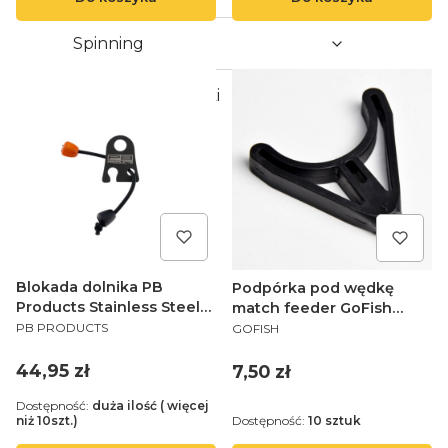
Spinning
Zestaw Wędkarski
Blokada dolnika PB
Podpórka pod wędkę
Products Stainless Steel
match feeder GoFish
PRODUCENT
PRODUCENT
Bungee Rod Lock DLX
Mega Head Back U-Rest
PB PRODUCTS
GOFISH
rozmiar uniwersalny
S/S/
Cena
44,95 zł
Cena
7,50 zł
Dostępność:
duża ilość ( więcej
niż 10szt.)
Dostępność:
10 sztuk