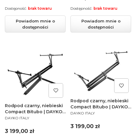
Dostępność:
brak towaru
Dostępność:
brak towaru
Powiadom mnie o
Powiadom mnie o
dostępności
dostępności
Rodpod czarny, niebieski
Rodpod czarny, niebieski
Compact Bitubo | DAYKO |
Compact Bitubo | DAYKO |
PRODUCENT
Nero Blu 4 wędki Limited
DAYKO ITALY
PRODUCENT
Nero Blu 3 wędki Limited
DAYKO ITALY
Edition
Edition
Cena
3 199,00 zł
Cena
3 199,00 zł