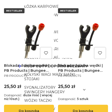
ŁÓŻKA KARPIOWE
BESTSELLER
BESTSELLER
FOTELE KARPIOWE
ŚPIWORY
WĘDKI KARPIOWE
TORBY POKROWCE
PODBIERAKI KARPIOWE
KOŁOWROTKI KARPIOWE
Blokada dolnika wędki |
Blokada dolnika wędki |
RODPODY PODPÓRKI BUZZBARY
PB Products | Bungee
PB Products | Bungee
KOŁYSKI WAGI MATY SIATKI
PRODUCENT
PRODUCENT
Rod Lock 11cm
Rod Lock 7cm
PB PRODUCTS
PB PRODUCTS
STOJAKI
Cena
Cena
25,50 zł
25,50 zł
SYGNALIZATORY
SWINGERY HANGERY
Dostępność:
duża ilość ( więcej
niż 10szt.)
Dostępność:
5 sztuk
WÓZKI TACZKI
BOJKI MARKERY
Do koszyka
Do koszyka