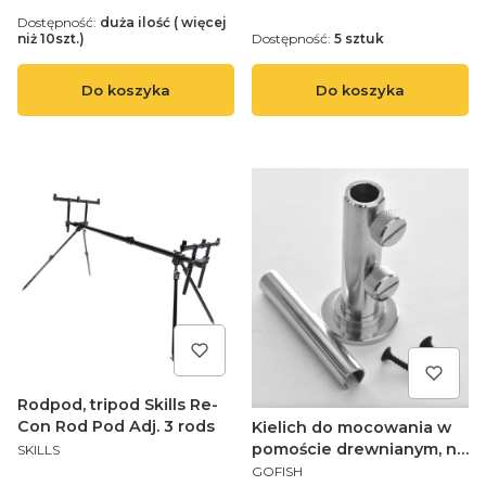
Dostępność:
duża ilość ( więcej
niż 10szt.)
Dostępność:
5 sztuk
Do koszyka
Do koszyka
Rodpod, tripod Skills Re-
Con Rod Pod Adj. 3 rods
Kielich do mocowania w
PRODUCENT
pomoście drewnianym, na
SKILLS
PRODUCENT
łodzi, stal nierdzewna
GOFISH