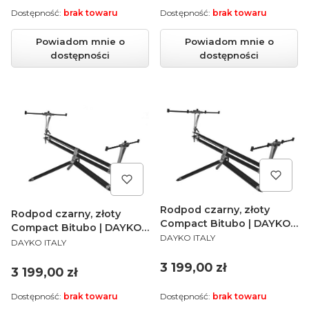
Dostępność:
brak towaru
Dostępność:
brak towaru
Powiadom mnie o
Powiadom mnie o
dostępności
dostępności
Rodpod czarny, złoty
Rodpod czarny, złoty
Compact Bitubo | DAYKO |
Compact Bitubo | DAYKO |
PRODUCENT
Nero Oro 4 wędki Limited
DAYKO ITALY
PRODUCENT
Nero Oro 3 wędki Limited
DAYKO ITALY
Edition
Edition
Cena
3 199,00 zł
Cena
3 199,00 zł
Dostępność:
brak towaru
Dostępność:
brak towaru