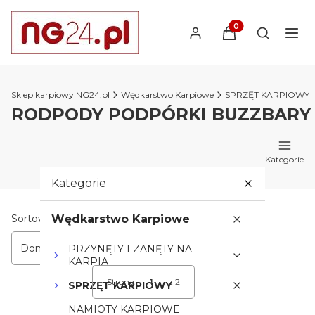
Produkty w koszyk
Otwórz wy
Sklep karpiowy NG24.pl
Wędkarstwo Karpiowe
SPRZĘT KARPIOWY
RODPODY PODPÓRKI BUZZBARY
Kategorie
Kategorie
Lista produktów
Sortowanie:
Wędkarstwo Karpiowe
Domyślne
PRZYNĘTY I ZANĘTY NA
KARPIA
Strona
z 2
SPRZĘT KARPIOWY
Następne produkty
NAMIOTY KARPIOWE