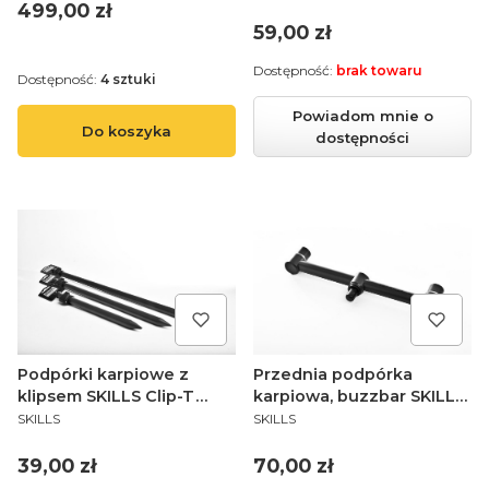
GoFish Inoxline Boat/Snag
Cena
499,00 zł
Bankstick Holder 10/13mm
Cena
59,00 zł
Dostępność:
brak towaru
Dostępność:
4 sztuki
Powiadom mnie o
Do koszyka
dostępności
Podpórki karpiowe z
Przednia podpórka
klipsem SKILLS Clip-T
karpiowa, buzzbar SKILLS
PRODUCENT
PRODUCENT
Banckstick 29-45cm
Buzz Bar 2 wędki 28cm
SKILLS
SKILLS
Cena
Cena
39,00 zł
70,00 zł