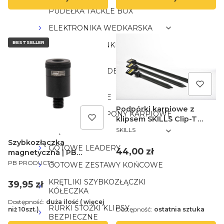
PUDEŁKA TACKLE BOX
ELEKTRONIKA WEDKARSKA
BESTSELLER
ŻYŁKI I PLECIONKI
GŁÓWNE
PLECIONKI LEADERY
STRZAŁÓWKI
HAKI KARPIOWE
Podpórki karpiowe z
GOTOWE PRZYPONY KARPIOWE
klipsem SKILLS Clip-T
PRODUCENT
Banckstick 44-75cm
SKILLS
CIĘŻARKI
Szybkozłączka
GOTOWE LEADERY
Cena
44,00 zł
magnetyczna | PB
PRODUCENT
Products | Quick Release
PB PRODUCTS
GOTOWE ZESTAWY KOŃCOWE
Magnet
KRĘTLIKI SZYBKOZŁĄCZKI
Cena
39,95 zł
KÓŁECZKA
Dostępność:
duża ilość ( więcej
RURKI STOŻKI KLIPSY
niż 10szt.)
Dostępność:
ostatnia sztuka
BEZPIECZNE