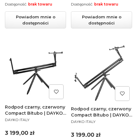
Dostępność:
brak towaru
Dostępność:
brak towaru
Powiadom mnie o
Powiadom mnie o
dostępności
dostępności
Rodpod czarny, czerwony
Rodpod czarny, czerwony
Compact Bitubo | DAYKO |
Compact Bitubo | DAYKO |
PRODUCENT
Nero Rosso 3 wędki
DAYKO ITALY
PRODUCENT
Nero Rosso 4 wędki
DAYKO ITALY
Limited Edition
Limited Edition
Cena
3 199,00 zł
Cena
3 199,00 zł