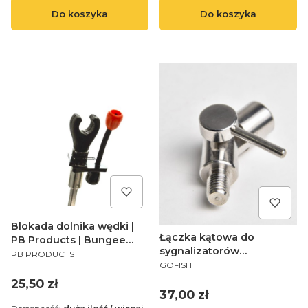
Do koszyka
Do koszyka
Blokada dolnika wędki |
Łączka kątowa do
PB Products | Bungee
sygnalizatorów
PRODUCENT
Rod Lock 9cm
PB PRODUCTS
PRODUCENT
elektronicznych, stal
GOFISH
nierdzewna GoFish
Cena
25,50 zł
Inoxline Angle Lock
Cena
37,00 zł