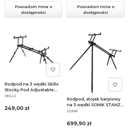
Powiadom mnie o
Powiadom mnie o
dostępności
dostępności
Rodpod na 3 wędki Skills
Stocky Pod Adjustable
PRODUCENT
czarny
SKILLS
Rodpod, stojak karpiowy
na 3 wędki SONIK STANZ 3
Cena
249,00 zł
PRODUCENT
ROD POD
SONIK
Cena
699,90 zł