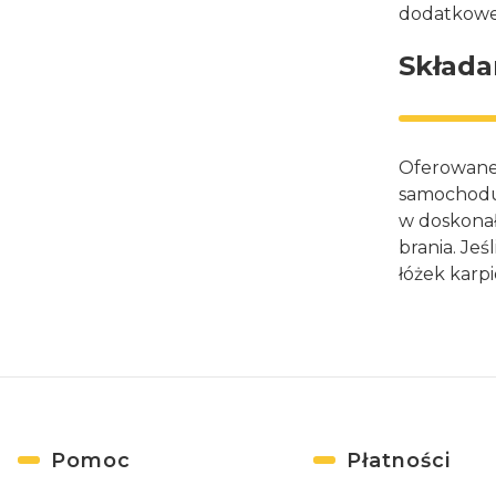
dodatkoweg
Składa
Oferowane 
samochodu.
w doskonał
brania. Je
łóżek karp
Linki w stopce
Pomoc
Płatności