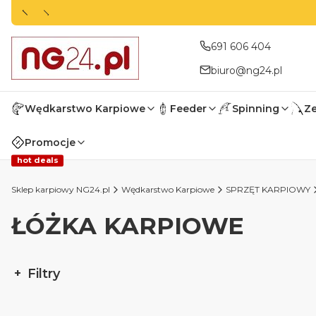
691 606 404
biuro@ng24.pl
Wędkarstwo Karpiowe
Feeder
Spinning
Z
Promocje
hot deals
Sklep karpiowy NG24.pl
Wędkarstwo Karpiowe
SPRZĘT KARPIOWY
ŁÓŻKA KARPIOWE
Filtry
Koniec filtrów