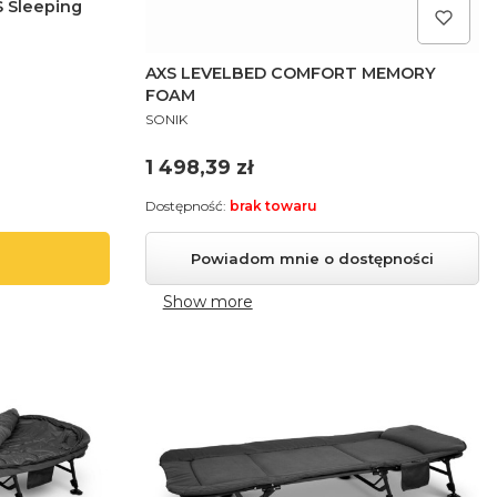
S Sleeping
AXS LEVELBED COMFORT MEMORY
FOAM
PRODUCENT
SONIK
Cena
1 498,39 zł
Dostępność:
brak towaru
Powiadom mnie o dostępności
Show more