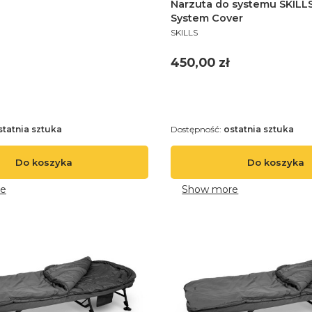
Narzuta do systemu SKILL
System Cover
PRODUCENT
SKILLS
Cena
450,00 zł
statnia sztuka
Dostępność:
ostatnia sztuka
Do koszyka
Do koszyka
e
Show more