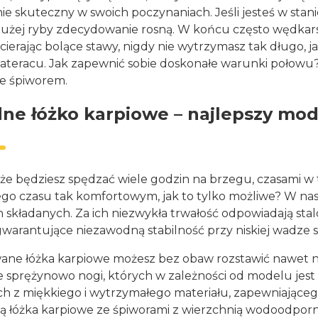
e skuteczny w swoich poczynaniach. Jeśli jesteś w stan
dużej ryby zdecydowanie rosną. W końcu często wędkarstw
ierając bolące stawy, nigdy nie wytrzymasz tak długo, ja
teracu. Jak zapewnić sobie doskonałe warunki połowu
e śpiworem.
e łóżko karpiowe – najlepszy mo
z, że będziesz spędzać wiele godzin na brzegu, czasam
ego czasu tak komfortowym, jak to tylko możliwe? W nasz
 składanych. Za ich niezwykła trwałość odpowiadają sta
gwarantujące niezawodną stabilność przy niskiej wadze
ne łóżka karpiowe możesz bez obaw rozstawić nawet n
 sprężynowo nogi, których w zależności od modelu jest 6
 z miękkiego i wytrzymałego materiału, zapewniająceg
ą łóżka karpiowe ze śpiworami z wierzchnią wodoodporną