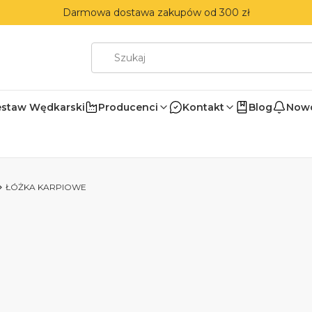
Darmowa dostawa zakupów od 300 zł
estaw Wędkarski
Producenci
Kontakt
Blog
Nowo
ŁÓŻKA KARPIOWE