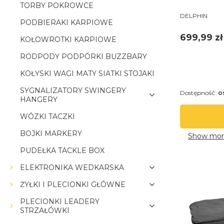
TORBY POKROWCE
PRODUCENT
DELPHIN
PODBIERAKI KARPIOWE
Cena
699,99 zł
KOŁOWROTKI KARPIOWE
RODPODY PODPÓRKI BUZZBARY
KOŁYSKI WAGI MATY SIATKI STOJAKI
SYGNALIZATORY SWINGERY
Dostępność:
o
HANGERY
WÓZKI TACZKI
BOJKI MARKERY
Show mor
PUDEŁKA TACKLE BOX
ELEKTRONIKA WEDKARSKA
ŻYŁKI I PLECIONKI GŁÓWNE
PLECIONKI LEADERY
STRZAŁÓWKI