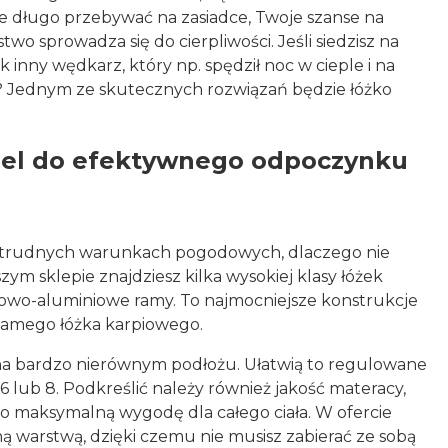
ie długo przebywać na zasiadce, Twoje szanse na
o sprowadza się do cierpliwości. Jeśli siedzisz na
k inny wędkarz, który np. spędził noc w cieple i na
? Jednym ze skutecznych rozwiązań będzie łóżko
del do efektywnego odpoczynku
i w trudnych warunkach pogodowych, dlaczego nie
ym sklepie znajdziesz kilka wysokiej klasy łóżek
lowo-aluminiowe ramy. To najmocniejsze konstrukcje
 samego łóżka karpiowego.
a bardzo nierównym podłożu. Ułatwią to regulowane
 lub 8. Podkreślić należy również jakość materacy,
o maksymalną wygodę dla całego ciała. W ofercie
 warstwą, dzięki czemu nie musisz zabierać ze sobą