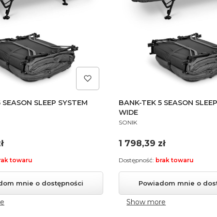
5 SEASON SLEEP SYSTEM
BANK-TEK 5 SEASON SLEE
WIDE
PRODUCENT
SONIK
Cena
ł
1 798,39 zł
rak towaru
Dostępność:
brak towaru
dom mnie o dostępności
Powiadom mnie o dos
e
Show more