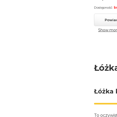
Dostępność:
b
Powia
Show mor
Łóżk
Łóżka 
To oczywis