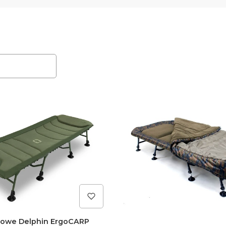
roduktów
iowe Delphin ErgoCARP