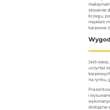
maksymalni
złowienie 
brzegu, poc
miękkim ma
karpiowe z
Wygodn
Jeśli wies
uczynisz t
karpiowych
na rynku, 
Prezentowa
i wysuwane
wykonanych
dostępne s