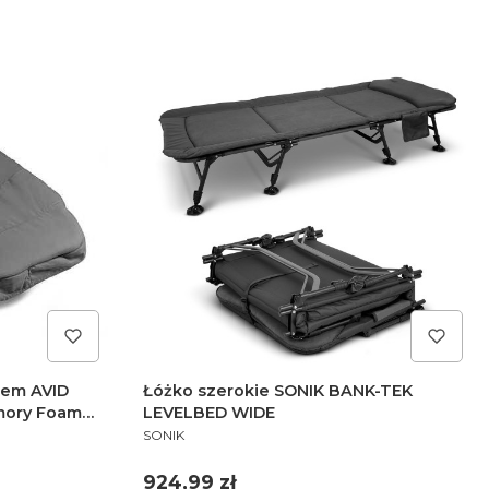
tem AVID
Łóżko szerokie SONIK BANK-TEK
mory Foam
LEVELBED WIDE
PRODUCENT
SONIK
Cena
924,99 zł