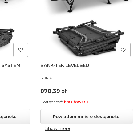
P SYSTEM
BANK-TEK LEVELBED
PRODUCENT
SONIK
Cena
878,39 zł
Dostępność:
brak towaru
tępności
Powiadom mnie o dostępności
Show more