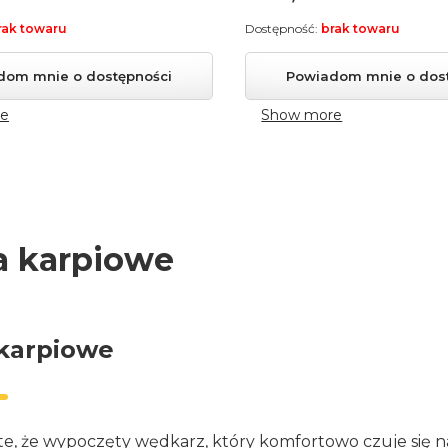
rak towaru
Dostępność:
brak towaru
dom mnie o dostępności
Powiadom mnie o dos
e
Show more
a karpiowe
karpiowe
te, że wypoczęty wędkarz, który komfortowo czuje się n