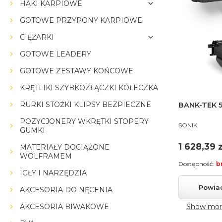
HAKI KARPIOWE
GOTOWE PRZYPONY KARPIOWE
CIĘŻARKI
GOTOWE LEADERY
GOTOWE ZESTAWY KOŃCOWE
KRĘTLIKI SZYBKOZŁĄCZKI KÓŁECZKA
RURKI STOŻKI KLIPSY BEZPIECZNE
BANK-TEK 
POZYCJONERY WKRĘTKI STOPERY
PRODUCENT
SONIK
GUMKI
Cena
1 628,39 z
MATERIAŁY DOCIĄŻONE
WOLFRAMEM
Dostępność:
b
IGŁY I NARZĘDZIA
Powia
AKCESORIA DO NĘCENIA
AKCESORIA BIWAKOWE
Show mor