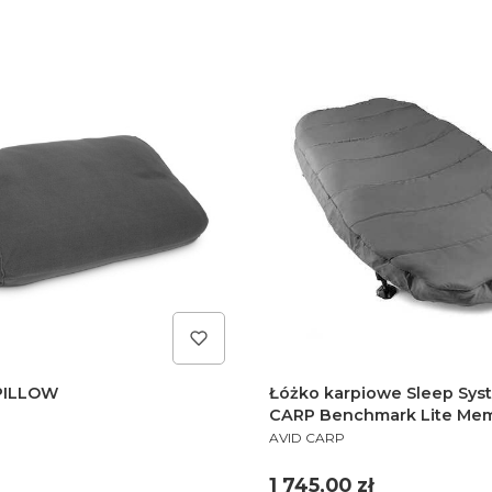
PILLOW
Łóżko karpiowe Sleep Sys
CARP Benchmark Lite Me
PRODUCENT
System
AVID CARP
Cena
1 745,00 zł