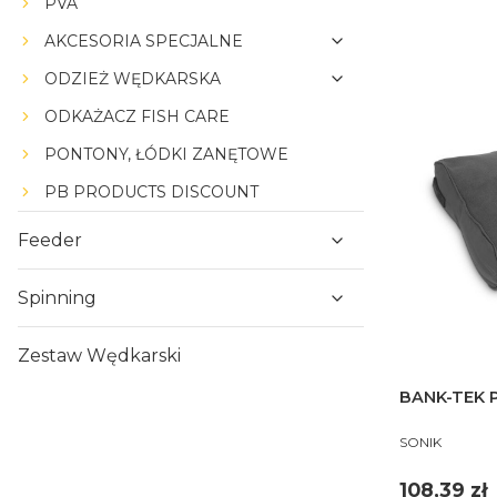
PVA
AKCESORIA SPECJALNE
ODZIEŻ WĘDKARSKA
ODKAŻACZ FISH CARE
PONTONY, ŁÓDKI ZANĘTOWE
PB PRODUCTS DISCOUNT
Feeder
Spinning
Zestaw Wędkarski
BANK-TEK 
PRODUCENT
SONIK
Cena
108,39 zł