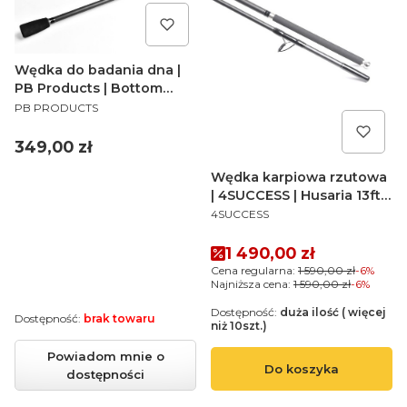
Wędka do badania dna |
PB Products | Bottom
PRODUCENT
Bouncer 5ft
PB PRODUCTS
Cena
349,00 zł
Wędka karpiowa rzutowa
| 4SUCCESS | Husaria 13ft
PRODUCENT
3,5lb
4SUCCESS
Cena promocyjna
1 490,00 zł
Cena regularna:
1 590,00 zł
-6%
Najniższa cena:
1 590,00 zł
-6%
Dostępność:
duża ilość ( więcej
Dostępność:
brak towaru
niż 10szt.)
Powiadom mnie o
Do koszyka
dostępności