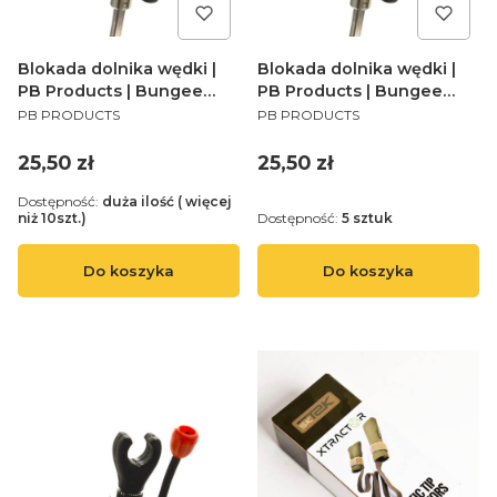
Blokada dolnika wędki |
Blokada dolnika wędki |
PB Products | Bungee
PB Products | Bungee
PRODUCENT
PRODUCENT
Rod Lock 11cm
Rod Lock 7cm
PB PRODUCTS
PB PRODUCTS
Cena
Cena
25,50 zł
25,50 zł
Dostępność:
duża ilość ( więcej
niż 10szt.)
Dostępność:
5 sztuk
Do koszyka
Do koszyka