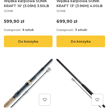
Wędka karpiowa SONIK
Wędka karpiowa SONIK
KRAFT 10' (3.05M) 3.50LB
KRAFT 13' (3.96M) 4.00LB
PRODUCENT
PRODUCENT
SONIK
SONIK
Cena
Cena
599,90 zł
699,90 zł
Dostępność:
6 sztuk
Dostępność:
3 sztuki
Do koszyka
Do koszyka