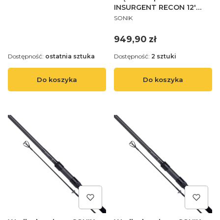
INSURGENT RECON 12'
PRODUCENT
3.00LB
SONIK
Cena
949,90 zł
Dostępność:
ostatnia sztuka
Dostępność:
2 sztuki
Do koszyka
Do koszyka