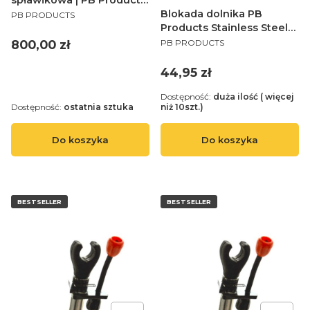
spławikowa | PB Products
PRODUCENT
| Dutch Float 13ft 1,25lb
Blokada dolnika PB
PB PRODUCTS
Products Stainless Steel
PRODUCENT
Bungee Rod Lock DLX
Cena
800,00 zł
PB PRODUCTS
rozmiar uniwersalny
Cena
44,95 zł
Dostępność:
duża ilość ( więcej
Dostępność:
ostatnia sztuka
niż 10szt.)
Do koszyka
Do koszyka
BESTSELLER
BESTSELLER