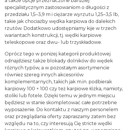
a także opcje przeznaczone bardziej
specjalistycznym zastosowaniom o długości z
przedziału 1,5–3,9 m i ciężarze wyrzutu 1,25–3,5 lb,
takie jak chociażby wędka karpiowa do dalekich
rzutów. Dodatkowo udostępniamy kije w trzech
wariantach konstrukcji, tj. wędki karpiowe
teleskopowe oraz dwu- lub trzyskładowe.
Oprócz tego w poniżej kategorii produktowej
odnajdziesz także blokady dolników do wędek
różnych typów, a w pozostałym asortymencie
również szereg innych akcesoriów
komplementarnych, takich jak m.in. podbierak
karpiowy 100 × 100 czy też karpiowe łóżka, namioty,
stoliki lub fotele. Dzięki temu w jednym miejscu
będziesz w stanie skompletować całe potrzebne
wyposażenie. Do kontaktu z naszym personelem
oraz przeglądania oferty zapraszamy zatem bez
względu na to, czy interesują Cię stricte wędki