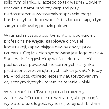
solidnym blanku. Dlaczego to tak ważne? Bowiem
spotkania z amurami czy karpiami przy
niedostatecznie wytrzymałym sprzęcie mogą
bardzo szybko doprowadzić do złamania kija, a tym
samym całkowitej porażki połowu.
W ramach naszego asortymentu proponujemy
profesjonalne
wędki karpiowe
o trwałej
konstrukcji, zapewniające pewny chwyt przy
rzucaniu. Część z nich sygnowana jest logo marki 4
Success, której jesteśmy właścicielem, a część
pochodzi od powszechnie cenionych na rynku
producentów zewnętrznych, takich jak SONIK czy
PB Products, którego jesteśmy autoryzowanym i
wyłącznym dystrybutorem na terenie Polski.
W zależności od Twoich potrzeb możemy
zaoferować Ci modele uniwersalne, których ciężar
wyrzutu oraz długość wynoszą kolejno 3 lb i 3,6 m,