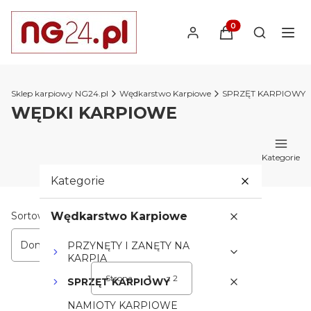
Produkty w koszyk
Otwórz wy
Sklep karpiowy NG24.pl
Wędkarstwo Karpiowe
SPRZĘT KARPIOWY
WĘDKI KARPIOWE
Kategorie
Kategorie
Lista produktów
Sortowanie:
Wędkarstwo Karpiowe
Domyślne
PRZYNĘTY I ZANĘTY NA
KARPIA
Strona
z 2
SPRZĘT KARPIOWY
Następne produkty
NAMIOTY KARPIOWE