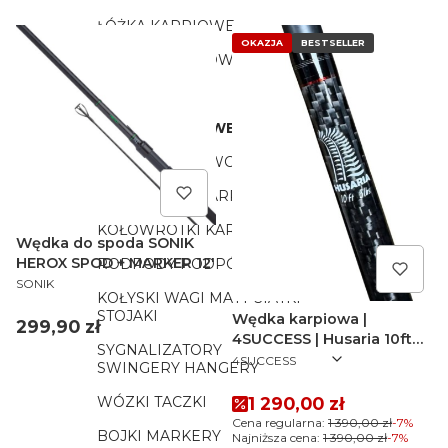
ŁÓŻKA KARPIOWE
OKAZJA
BESTSELLER
FOTELE KARPIOWE
ŚPIWORY
WĘDKI KARPIOWE
TORBY POKROWCE
PODBIERAKI KARPIOWE
KOŁOWROTKI KARPIOWE
Wędka do spoda SONIK
HEROX SPOD + MARKER 12'
RODPODY PODPÓRKI BUZZBARY
PRODUCENT
SONIK
KOŁYSKI WAGI MATY SIATKI
STOJAKI
Wędka karpiowa |
Cena
299,90 zł
4SUCCESS | Husaria 10ft
SYGNALIZATORY
PRODUCENT
3,0lb
4SUCCESS
SWINGERY HANGERY
Cena promocyjna
1 290,00 zł
WÓZKI TACZKI
Cena regularna:
1 390,00 zł
-7%
BOJKI MARKERY
Najniższa cena:
1 390,00 zł
-7%