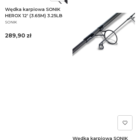
Wędka karpiowa SONIK
HEROX 12' (3.65M) 3.25LB
PRODUCENT
SONIK
Cena
289,90 zł
Wędka karpiowa SONIK