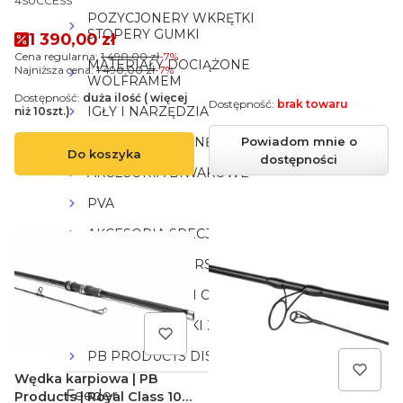
3,0lb
4SUCCESS
POZYCJONERY WKRĘTKI
STOPERY GUMKI
Cena promocyjna
1 390,00 zł
Cena regularna:
1 490,00 zł
-7%
MATERIAŁY DOCIĄŻONE
Najniższa cena:
1 490,00 zł
-7%
WOLFRAMEM
Dostępność:
duża ilość ( więcej
Dostępność:
brak towaru
IGŁY I NARZĘDZIA
niż 10szt.)
AKCESORIA DO NĘCENIA
Powiadom mnie o
Do koszyka
dostępności
AKCESORIA BIWAKOWE
PVA
AKCESORIA SPECJALNE
ODZIEŻ WĘDKARSKA
ODKAŻACZ FISH CARE
PONTONY, ŁÓDKI ZANĘTOWE
PB PRODUCTS DISCOUNT
Wędka karpiowa | PB
Feeder
Products | Royal Class 10ft