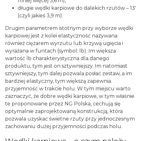
mniej więcej 3,6 m),
długie wędki karpiowe do dalekich rzutów – 13'
(czyli jakieś 3,9 m).
Drugim parametrem istotnym przy wyborze wędki
karpiowej jest z kolei elastyczność nazywana
również ciężarem wyrzutu lub krzywą ugięcia i
wyrażana w funtach (symbol: lb). Im większa
wartość lb charakterystyczna dla danego
produktu, tym jest on sztywniejszy. Im natomiast
sztywniejszy, tym dalej pozwala posłać zestaw, a im
bardziej elastyczny, tym większą zapewnia
przyjemność w trakcie holu. W tym miejscu warto
zaznaczyć, że dobre wędki karpiowe, w tym właśnie
te proponowane przez NG Polska, cechują się
optymalnie zaprojektowaną konstrukcją, która
pozwala uzyskać świetne rzuty przy jednoczesnym
zachowaniu dużej przyjemności podczas holu.