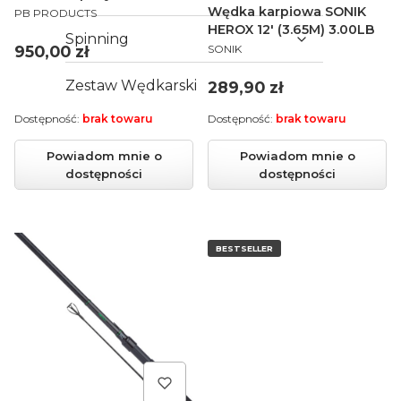
PRODUCENT
2.75lb
Wędka karpiowa SONIK
PB PRODUCTS
HEROX 12' (3.65M) 3.00LB
Spinning
PRODUCENT
Cena
950,00 zł
SONIK
Cena
Zestaw Wędkarski
289,90 zł
Dostępność:
brak towaru
Dostępność:
brak towaru
Powiadom mnie o
Powiadom mnie o
dostępności
dostępności
BESTSELLER