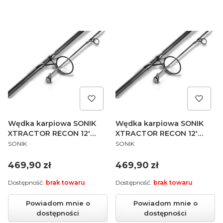
Wędka karpiowa SONIK
Wędka karpiowa SONIK
XTRACTOR RECON 12'
XTRACTOR RECON 12'
PRODUCENT
PRODUCENT
3.00LB
3.25LB
SONIK
SONIK
Cena
Cena
469,90 zł
469,90 zł
Dostępność:
brak towaru
Dostępność:
brak towaru
Powiadom mnie o
Powiadom mnie o
dostępności
dostępności