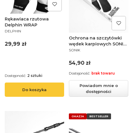
Rękawiaca rzutowa
Delphin WRAP
PRODUCENT
DELPHIN
Ochrona na szczytówki
Cena
29,99 zł
wędek karpiowych SONIK
PRODUCENT
SK-TEK ELASTIC TIP
SONIK
PROTECTORS
Cena
54,90 zł
Dostępność:
brak towaru
Dostępność:
2 sztuki
Powiadom mnie o
Do koszyka
dostępności
OKAZJA
BESTSELLER