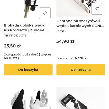
Ochrona na szczytówki
Blokada dolnika wędki |
wędek karpiowych SONIK
PRODUCENT
PB Products | Bungee
XTRACTOR ELASTIC TIP
SONIK
PRODUCENT
Rod Lock 9cm
PROTECTORS
PB PRODUCTS
Cena
54,90 zł
Cena
25,50 zł
Dostępność:
duża ilość ( więcej
niż 10szt.)
Dostępność:
6 sztuk
Do koszyka
Do koszyka