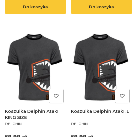
Do koszyka
Do koszyka
Koszulka Delphin Atak!,
Koszulka Delphin Atak!, L
KING SIZE
PRODUCENT
PRODUCENT
DELPHIN
DELPHIN
Cena
Cena
59,99 zł
59,99 zł