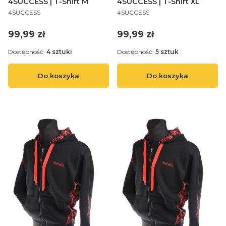
4SUCCESS | T-Shirt M
4SUCCESS | T-Shirt XL
PRODUCENT
PRODUCENT
4SUCCESS
4SUCCESS
Cena
Cena
99,99 zł
99,99 zł
Dostępność:
4 sztuki
Dostępność:
5 sztuk
Do koszyka
Do koszyka