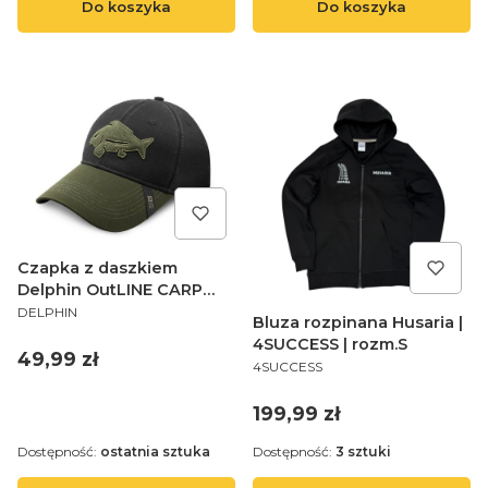
Do koszyka
Do koszyka
Czapka z daszkiem
Delphin OutLINE CARP
PRODUCENT
Trucker
DELPHIN
Bluza rozpinana Husaria |
4SUCCESS | rozm.S
Cena
49,99 zł
PRODUCENT
4SUCCESS
Cena
199,99 zł
Dostępność:
ostatnia sztuka
Dostępność:
3 sztuki