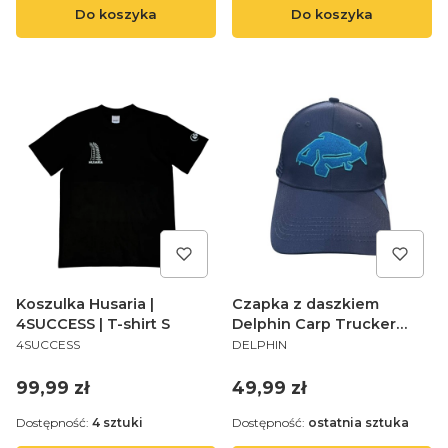
Do koszyka
Do koszyka
Koszulka Husaria |
Czapka z daszkiem
4SUCCESS | T-shirt S
Delphin Carp Trucker
PRODUCENT
PRODUCENT
0424 niebieska
4SUCCESS
DELPHIN
Cena
Cena
99,99 zł
49,99 zł
Dostępność:
4 sztuki
Dostępność:
ostatnia sztuka