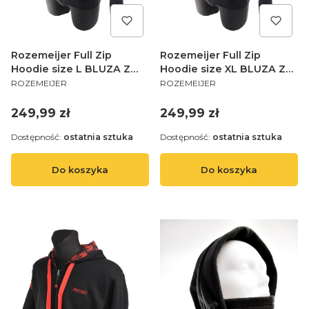
Rozemeijer Full Zip
Rozemeijer Full Zip
Hoodie size L BLUZA Z
Hoodie size XL BLUZA Z
PRODUCENT
PRODUCENT
KAPTUREM NA SUWAK
KAPTUREM NA SUWAK
ROZEMEIJER
ROZEMEIJER
Cena
Cena
249,99 zł
249,99 zł
Dostępność:
ostatnia sztuka
Dostępność:
ostatnia sztuka
Do koszyka
Do koszyka