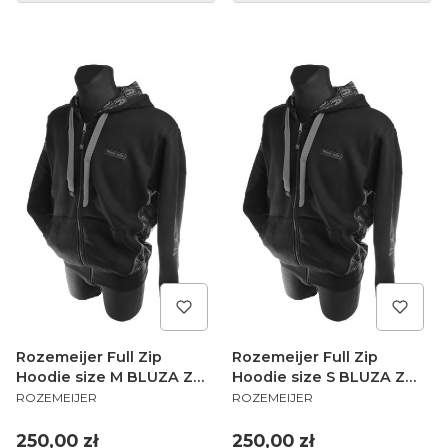
Rozemeijer Full Zip
Rozemeijer Full Zip
Hoodie size M BLUZA Z
Hoodie size S BLUZA Z
PRODUCENT
PRODUCENT
KAPTUREM NA SUWAK
KAPTUREM NA SUWAK
ROZEMEIJER
ROZEMEIJER
Cena
Cena
250,00 zł
250,00 zł