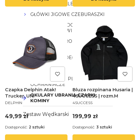
SPINNINGOWE LEADERY
GŁÓWKI JIGOWE CZEBURASZKI
KOTWICE HAKI DOZBROJKI I
OCHRONA KOTWIC
DROPSHOT CAROLINA TEXAS
OFFSET
SKRZYNKI I PUDEŁKA
SPŁAWIKI
BAGAŻE TORBY PLECAKI
OCHRANIACZE
Czapka Delphin Atak!
Bluza rozpinana Husaria |
OKULARY UBRANIA CZAPKI
Trucker, UNI
4SUCCESS | rozm.M
KOMINY
PRODUCENT
PRODUCENT
DELPHIN
4SUCCESS
Zestaw Wędkarski
Cena
Cena
49,99 zł
199,99 zł
Dostępność:
2 sztuki
Dostępność:
3 sztuki