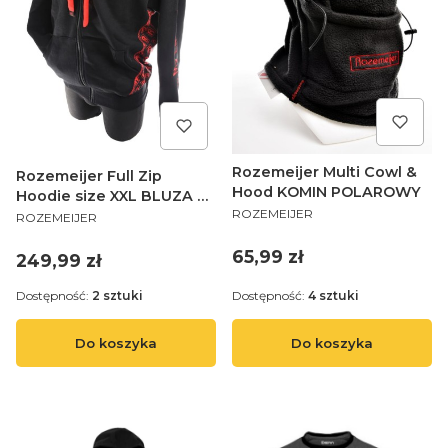
Rozemeijer Multi Cowl &
Rozemeijer Full Zip
Hood KOMIN POLAROWY
Hoodie size XXL BLUZA Z
PRODUCENT
ROZEMEIJER
PRODUCENT
KAPTUREM NA SUWAK
ROZEMEIJER
Cena
65,99 zł
Cena
249,99 zł
Dostępność:
2 sztuki
Dostępność:
4 sztuki
Do koszyka
Do koszyka