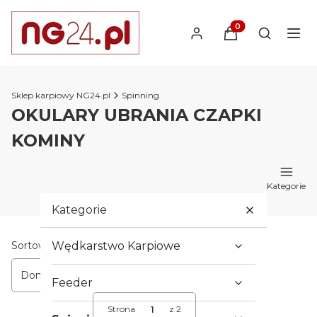
Produkty w koszyk
Otwórz wy
Sklep karpiowy NG24.pl
Spinning
OKULARY UBRANIA CZAPKI
KOMINY
Kategorie
Kategorie
Lista produktów
Sortowanie:
Wędkarstwo Karpiowe
Domyślne
Feeder
Strona
z 2
Następne produkty