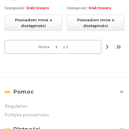
Dostępność:
brak towaru
Dostępność:
brak towaru
Powiadom mnie o
Powiadom mnie o
dostępności
dostępności
Strona
z 2
Przej
Linki w stopce
Pomoc
Regulamin
Polityka prywatności