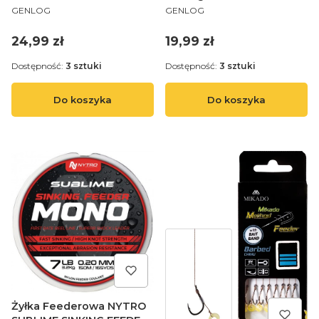
PRODUCENT
PRODUCENT
0,25MM
RIG 1105 8 P14 10 I
GENLOG
GENLOG
Cena
Cena
24,99 zł
19,99 zł
Dostępność:
3 sztuki
Dostępność:
3 sztuki
Do koszyka
Do koszyka
Żyłka Feederowa NYTRO