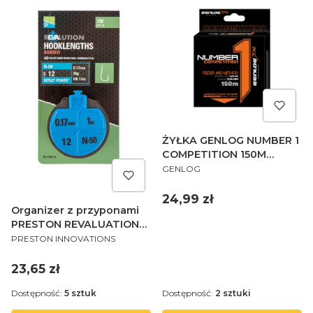
ŻYŁKA GENLOG NUMBER 1
COMPETITION 150M
PRODUCENT
0,30MM
GENLOG
Cena
24,99 zł
Organizer z przyponami
PRESTON REVALUATION
PRODUCENT
HOOKLENGTHS - N50 SIZE
PRESTON INNOVATIONS
10
Cena
23,65 zł
Dostępność:
5 sztuk
Dostępność:
2 sztuki