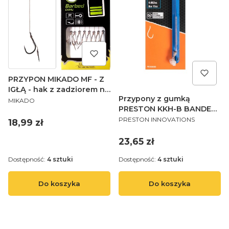
PRZYPON MIKADO MF - Z
IGŁĄ - hak z zadziorem nr
Przypony z gumką
PRODUCENT
10 / plecionka:
MIKADO
PRESTON KKH-B BANDED
0.12mm/10cm - op.8szt.
PRODUCENT
HAIR RIGS - 4"/10CM - 16
PRESTON INNOVATIONS
Cena
18,99 zł
Cena
23,65 zł
Dostępność:
4 sztuki
Dostępność:
4 sztuki
Do koszyka
Do koszyka