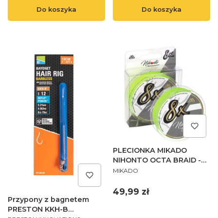
Do koszyka
Do koszyka
PLECIONKA MIKADO
NIHONTO OCTA BRAID -
PRODUCENT
0.10mm/7.75kg/150m -
MIKADO
FLUO - op.1szp.
Cena
49,99 zł
Przypony z bagnetem
PRESTON KKH-B
PRODUCENT