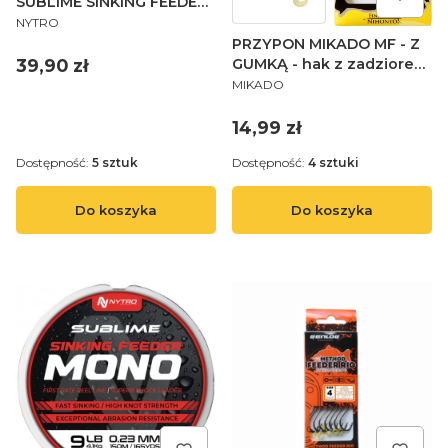
SUBLIME SINKING FEEDER
PRODUCENT
MONO 0,20
NYTRO
PRZYPON MIKADO MF - Z
Cena
39,90 zł
GUMKĄ - hak z zadziorem
PRODUCENT
nr 4 / plecionka:
MIKADO
0.16mm/10cm - op.8szt.
Cena
14,99 zł
Dostępność:
5 sztuk
Dostępność:
4 sztuki
Do koszyka
Do koszyka