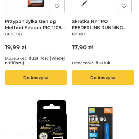
Przypon żyłka Genlog
Skrętka NYTRO
Method Feeder RIG 1105
FEEDERLINK RUNNING
PRODUCENT
PRODUCENT
10 Z23 10 G
WATER
GENLOG
NYTRO
Cena
Cena
19,99 zł
17,90 zł
Dostępność:
duża ilość ( więcej
niż 10szt.)
Dostępność:
8 sztuk
Do koszyka
Do koszyka