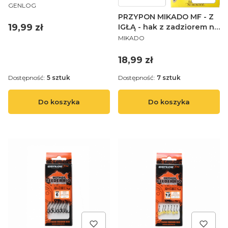
PRODUCENT
RIG 1105 10 P12 10 G
GENLOG
PRZYPON MIKADO MF - Z
Cena
19,99 zł
IGŁĄ - hak z zadziorem nr
PRODUCENT
12 / plecionka:
MIKADO
0.12mm/10cm - op.8szt.
Cena
18,99 zł
Dostępność:
5 sztuk
Dostępność:
7 sztuk
Do koszyka
Do koszyka