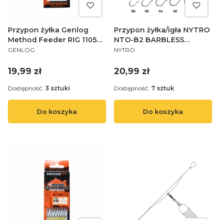
Przypon żyłka Genlog
Przypon żyłka/igła NYTRO
Method Feeder RIG 1105
NTO-B2 BARBLESS
PRODUCENT
PRODUCENT
14 Z20 10 I
METHOD 4 INCH/10CM
GENLOG
NYTRO
BAIT SPIKE
#10/0,23MM/9,6LB
Cena
Cena
19,99 zł
20,99 zł
Dostępność:
3 sztuki
Dostępność:
7 sztuk
Do koszyka
Do koszyka