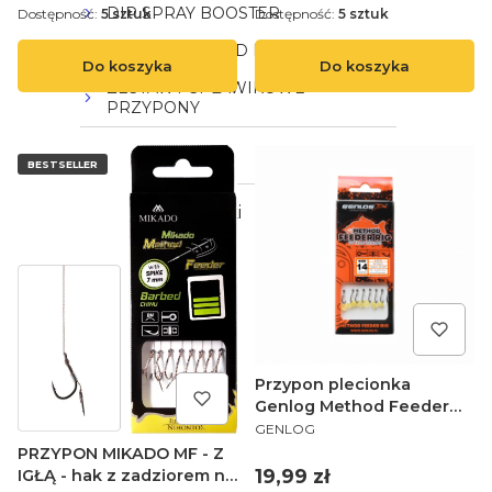
DIP SPRAY BOOSTER
Dostępność:
5 sztuk
Dostępność:
5 sztuk
PELLET METHOD FEEDER
Do koszyka
Do koszyka
ZESTAWY SPŁAWIKOWE
PRZYPONY
Spinning
BESTSELLER
Zestaw Wędkarski
Przypon plecionka
Genlog Method Feeder
PRODUCENT
RIG 1105 14 P10 10 G
GENLOG
PRZYPON MIKADO MF - Z
Cena
19,99 zł
IGŁĄ - hak z zadziorem nr