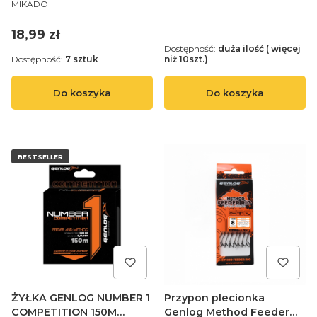
PRODUCENT
8 / plecionka:
MIKADO
0.14mm/10cm - op.8szt.
Cena
18,99 zł
Dostępność:
duża ilość ( więcej
Dostępność:
7 sztuk
niż 10szt.)
Do koszyka
Do koszyka
BESTSELLER
ŻYŁKA GENLOG NUMBER 1
Przypon plecionka
COMPETITION 150M
Genlog Method Feeder