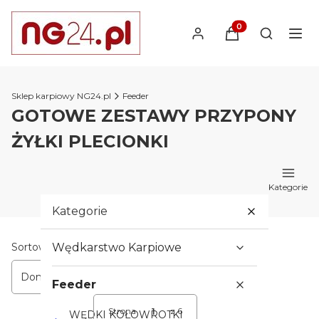
Produkty w koszyk
Otwórz wy
Sklep karpiowy NG24.pl
Feeder
GOTOWE ZESTAWY PRZYPONY
ŻYŁKI PLECIONKI
Kategorie
Kategorie
Lista produktów
Sortowanie:
Wędkarstwo Karpiowe
Domyślne
Feeder
Strona
z 6
WĘDKI KOŁOWROTKI
Następne produkty