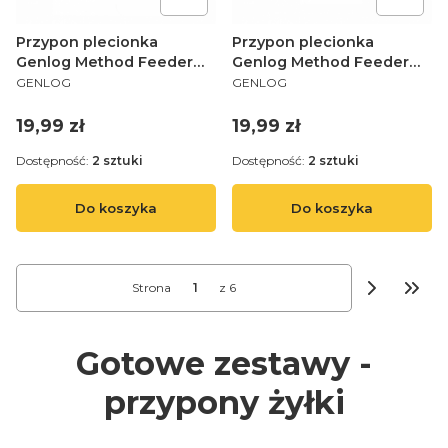
Przypon plecionka
Przypon plecionka
Genlog Method Feeder
Genlog Method Feeder
PRODUCENT
PRODUCENT
RIG 1105 6 P16 10 I
RIG 1105 12 P12 10 G
GENLOG
GENLOG
Cena
Cena
19,99 zł
19,99 zł
Dostępność:
2 sztuki
Dostępność:
2 sztuki
Do koszyka
Do koszyka
Strona
z 6
Przej
Gotowe zestawy -
przypony żyłki