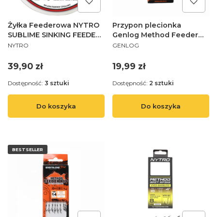
Żyłka Feederowa NYTRO
Przypon plecionka
SUBLIME SINKING FEEDER
Genlog Method Feeder
PRODUCENT
PRODUCENT
MONO 0,23
RIG 1105 4 P16 10 G
NYTRO
GENLOG
Cena
Cena
39,90 zł
19,99 zł
Dostępność:
3 sztuki
Dostępność:
2 sztuki
Do koszyka
Do koszyka
BESTSELLER