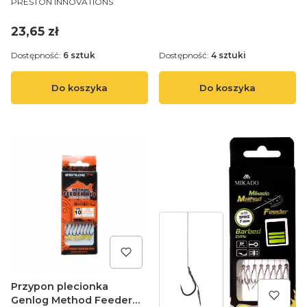
BAYONET HAIR RIGS -
PRESTON INNOVATIONS
4"/10CM - 16
Cena
23,65 zł
Dostępność:
6 sztuk
Dostępność:
4 sztuki
Do koszyka
Do koszyka
Przypon plecionka
Genlog Method Feeder