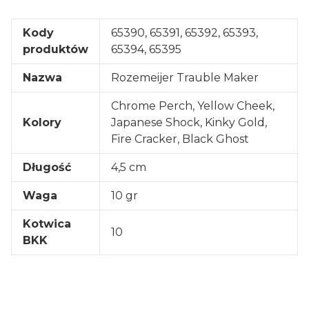
Kody
65390, 65391, 65392, 65393,
produktów
65394, 65395
Nazwa
Rozemeijer Trauble Maker
Chrome Perch, Yellow Cheek,
Kolory
Japanese Shock, Kinky Gold,
Fire Cracker, Black Ghost
Długość
4,5 cm
Waga
10 gr
Kotwica
10
BKK
Oceń i opisz
0.00
Liczba ocen: 0