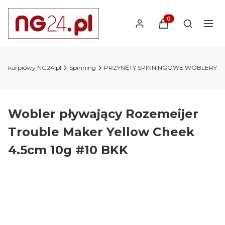
Produkty w koszyk
Otwórz wy
lep karpiowy NG24.pl
Spinning
PRZYNĘTY SPINNINGOWE WOBLERY
Wobler pływający Rozemeijer
Trouble Maker Yellow Cheek
4.5cm 10g #10 BKK