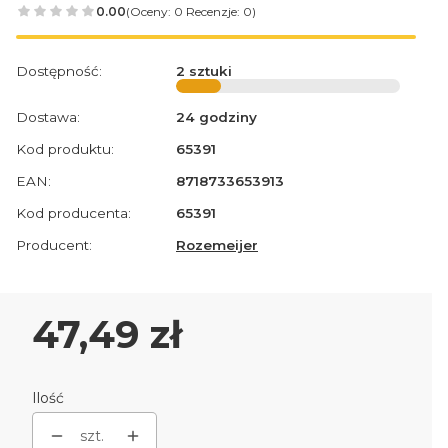
0.00
(Oceny: 0 Recenzje: 0)
Dostępność:
2 sztuki
Dostawa:
24 godziny
Kod produktu:
65391
EAN:
8718733653913
Kod producenta:
65391
Producent:
Rozemeijer
Cena
47,49 zł
Ilość
szt.