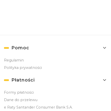
Newslettera). Przetwarzanie danych odbywa się zgodnie z
Polityką
prywatności
. )
Linki w stopce
Pomoc
Regulamin
Polityka prywatności
Płatności
Formy płatności
Dane do przelewu
e Raty Santander Consumer Bank S.A.