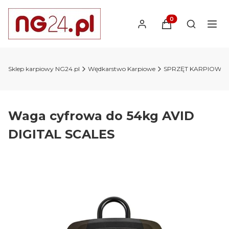
Produkty w koszyk
Otwórz wy
Sklep karpiowy NG24.pl
Wędkarstwo Karpiowe
SPRZĘT KARPIOWY
Waga cyfrowa do 54kg AVID
DIGITAL SCALES