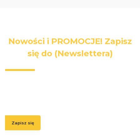
Nowości i PROMOCJE! Zapisz
się do (Newslettera)
Wpisz swój adres e-mail, jeżeli chcesz otrzymywać
informacje o nowościach i promocjach.
Zapisz się
( Zapisując się, akceptujesz nasz
Regulamin
(w zakresie dotyczącym