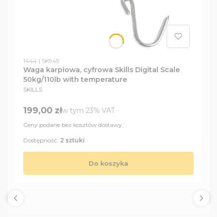
Kod produktu
Kod producenta
1444
SK949
Waga karpiowa, cyfrowa Skills Digital Scale
50kg/110lb with temperature
PRODUCENT
SKILLS
Cena brutto
199,00 zł
w tym %s VAT
w tym
23%
VAT
Ceny podane bez kosztów dostawy.
Dostępność:
2 sztuki
Do koszyka