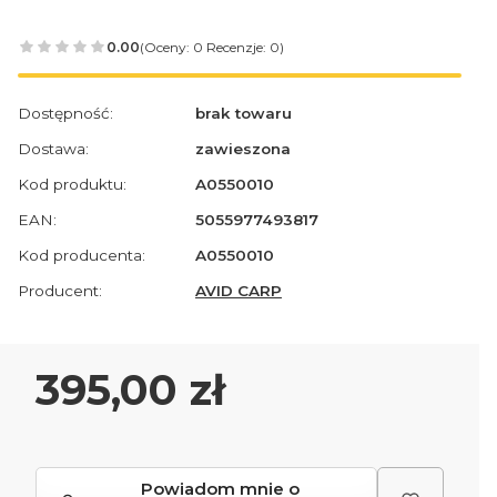
0.00
(Oceny: 0 Recenzje: 0)
Dostępność:
brak towaru
Dostawa:
zawieszona
Kod produktu:
A0550010
EAN:
5055977493817
Kod producenta:
A0550010
Producent:
AVID CARP
Cena
395,00 zł
Powiadom mnie o