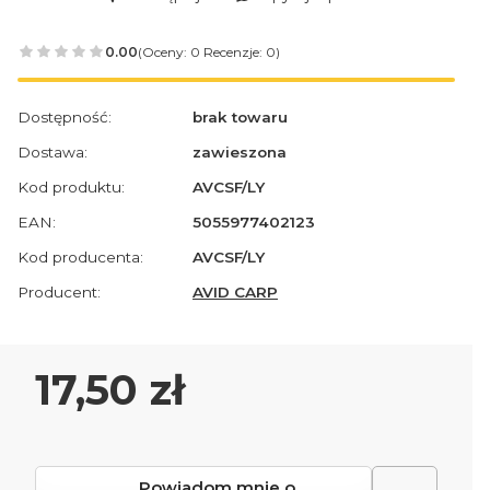
0.00
(Oceny: 0 Recenzje: 0)
Dostępność:
brak towaru
Dostawa:
zawieszona
Kod produktu:
AVCSF/LY
EAN:
5055977402123
Kod producenta:
AVCSF/LY
Producent:
AVID CARP
Cena
17,50 zł
Powiadom mnie o