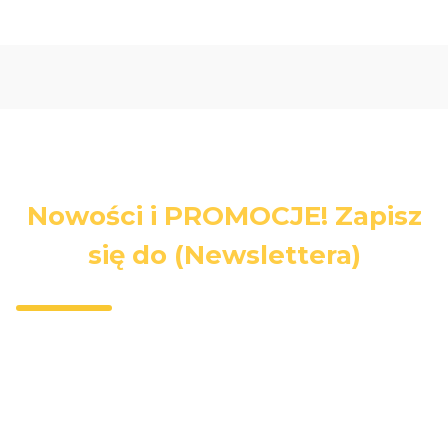
Nowości i PROMOCJE! Zapisz
się do (Newslettera)
Wpisz swój adres e-mail, jeżeli chcesz otrzymywać
informacje o nowościach i promocjach.