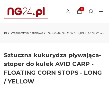
Produkty w koszyk
Otwórz wy
24.pl
Wędkarstwo Karpiowe
POZYCJONERY WKRĘTKI STOPERY GUMKI
Sztuczna kukurydza pływająca-
stoper do kulek AVID CARP -
FLOATING CORN STOPS - LONG
/ YELLOW