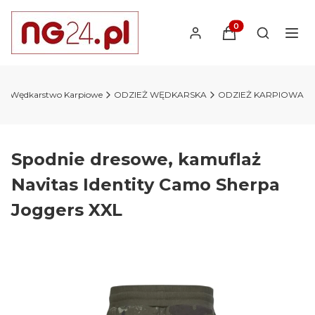
Produkty w koszyk
Otwórz wy
Wędkarstwo Karpiowe
ODZIEŻ WĘDKARSKA
ODZIEŻ KARPIOWA
Spodnie dresowe, kamuflaż
Navitas Identity Camo Sherpa
Joggers XXL