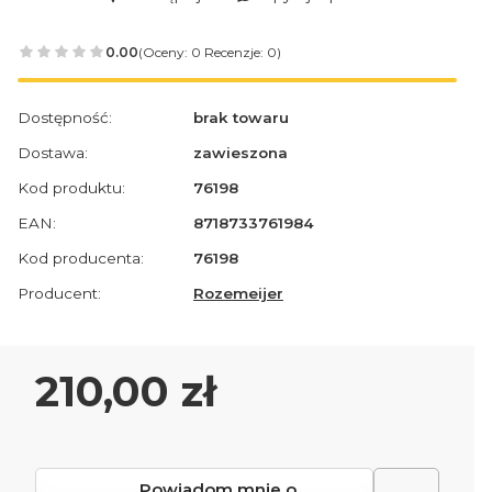
0.00
(Oceny: 0 Recenzje: 0)
Dostępność:
brak towaru
Dostawa:
zawieszona
Kod produktu:
76198
EAN:
8718733761984
Kod producenta:
76198
Producent:
Rozemeijer
Cena
210,00 zł
Powiadom mnie o