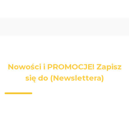
Nowości i PROMOCJE! Zapisz
się do (Newslettera)
Wpisz swój adres e-mail, jeżeli chcesz otrzymywać
informacje o nowościach i promocjach.