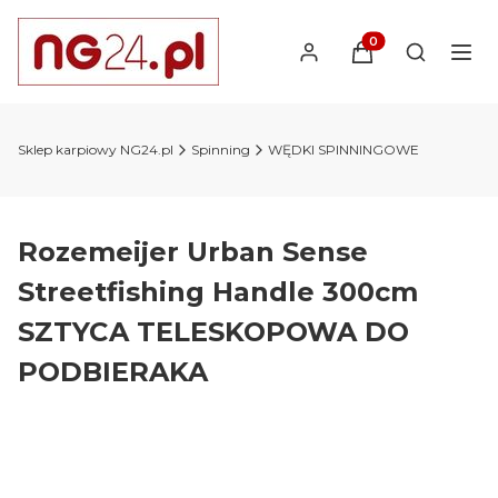
Produkty w koszyk
Otwórz wy
Sklep karpiowy NG24.pl
Spinning
WĘDKI SPINNINGOWE
Rozemeijer Urban Sense
Streetfishing Handle 300cm
SZTYCA TELESKOPOWA DO
PODBIERAKA