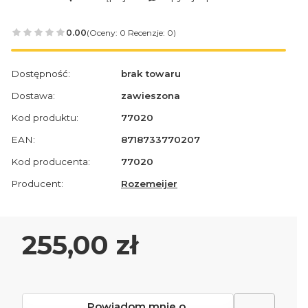
0.00
(Oceny: 0 Recenzje: 0)
Dostępność:
brak towaru
Dostawa:
zawieszona
Kod produktu:
77020
EAN:
8718733770207
Kod producenta:
77020
Producent:
Rozemeijer
Cena
255,00 zł
Powiadom mnie o