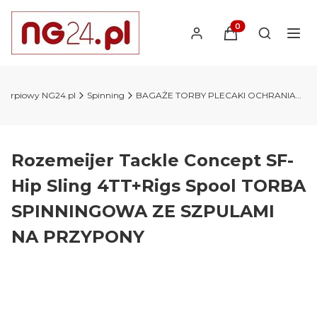
Produkty w koszyk
Otwórz wy
 karpiowy NG24.pl
Spinning
BAGAŻE TORBY PLECAKI OCHRANIACZE
Rozemeijer Tackle Concept SF-
Hip Sling 4TT+Rigs Spool TORBA
SPINNINGOWA ZE SZPULAMI
NA PRZYPONY