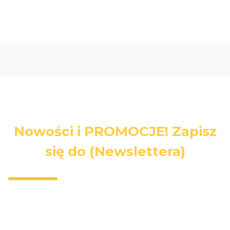
Nowości i PROMOCJE! Zapisz
się do (Newslettera)
Wpisz swój adres e-mail, jeżeli chcesz otrzymywać
informacje o nowościach i promocjach.