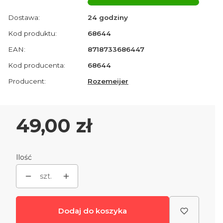
Dostawa:
24 godziny
Kod produktu:
68644
EAN:
8718733686447
Kod producenta:
68644
Producent:
Rozemeijer
Cena
49,00 zł
Ilość
szt.
Dodaj do koszyka