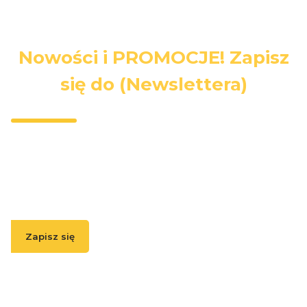
Nowości i PROMOCJE! Zapisz
się do (Newslettera)
Wpisz swój adres e-mail, jeżeli chcesz otrzymywać
informacje o nowościach i promocjach.
Zapisz się
( Zapisując się, akceptujesz nasz
Regulamin
(w zakresie dotyczącym
Newslettera). Przetwarzanie danych odbywa się zgodnie z
Polityką
prywatności
. )