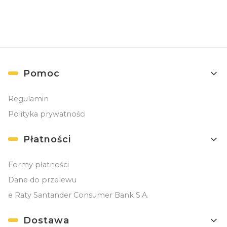
Linki w stopce
Pomoc
Regulamin
Polityka prywatności
Płatności
Formy płatności
Dane do przelewu
e Raty Santander Consumer Bank S.A.
Dostawa