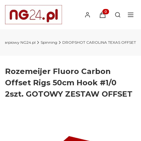
Produkty w koszyk
Otwórz wy
p karpiowy NG24.pl
Spinning
DROPSHOT CAROLINA TEXAS OFFSET
Rozemeijer Fluoro Carbon
Offset Rigs 50cm Hook #1/0
2szt. GOTOWY ZESTAW OFFSET