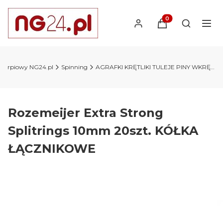
Produkty w koszyk
Otwórz wy
 karpiowy NG24.pl
Spinning
AGRAFKI KRĘTLIKI TULEJE PINY WKRĘTKI
Rozemeijer Extra Strong
Splitrings 10mm 20szt. KÓŁKA
ŁĄCZNIKOWE