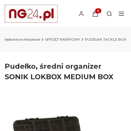
Produkty w koszyk
Otwórz wy
Wędkarstwo Karpiowe
SPRZĘT KARPIOWY
PUDEŁKA TACKLE BOX
Pudełko, średni organizer
SONIK LOKBOX MEDIUM BOX