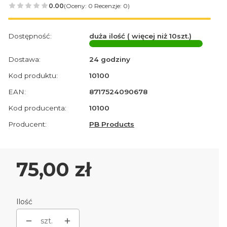
0.00
(Oceny: 0 Recenzje: 0)
Dostępność:
duża ilość ( więcej niż 10szt.)
Dostawa:
24 godziny
Kod produktu:
10100
EAN:
8717524090678
Kod producenta:
10100
Producent:
PB Products
Cena
75,00 zł
Ilość
szt.