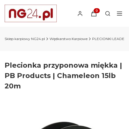
Produkty w koszyk
Otwórz wy
Sklep karpiowy NG24.pl
Wędkarstwo Karpiowe
PLECIONKI LEADER
Plecionka przyponowa miękka |
PB Products | Chameleon 15lb
20m