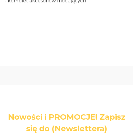
- komplet akcesoriów mocujących
Oceń i opisz
0.00
Liczba ocen: 0
Nowości i PROMOCJE! Zapisz
się do (Newslettera)