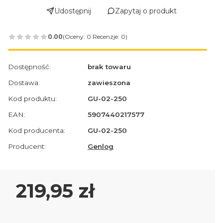
Udostępnij
Zapytaj o produkt
0.00
(Oceny: 0 Recenzje: 0)
Dostępność:
brak towaru
Dostawa:
zawieszona
Kod produktu:
GU-02-250
EAN:
5907440217577
Kod producenta:
GU-02-250
Producent:
Genlog
Cena
219,95 zł