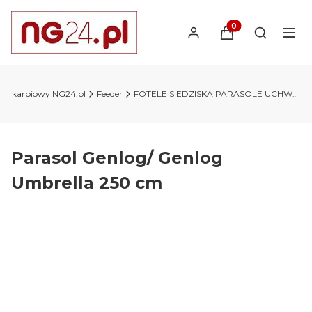
Produkty w koszyk
Otwórz wy
lep karpiowy NG24.pl
Feeder
FOTELE SIEDZISKA PARASOLE UCHWYTY WÓZKI
Parasol Genlog/ Genlog
Umbrella 250 cm