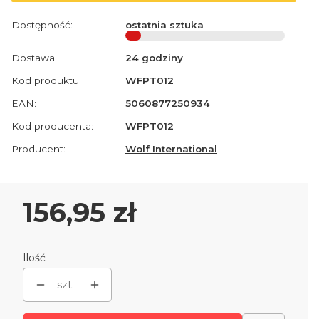
Dostępność:
ostatnia sztuka
Dostawa:
24 godziny
Kod produktu:
WFPT012
EAN:
5060877250934
Kod producenta:
WFPT012
Producent:
Wolf International
Cena
156,95 zł
Ilość
szt.