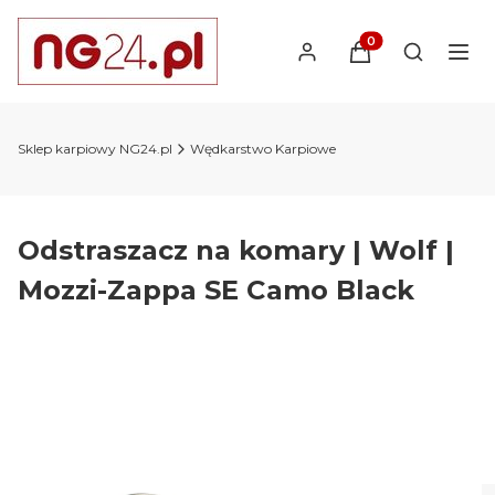
Produkty w koszyk
Otwórz wy
Sklep karpiowy NG24.pl
Wędkarstwo Karpiowe
Odstraszacz na komary | Wolf |
Mozzi-Zappa SE Camo Black