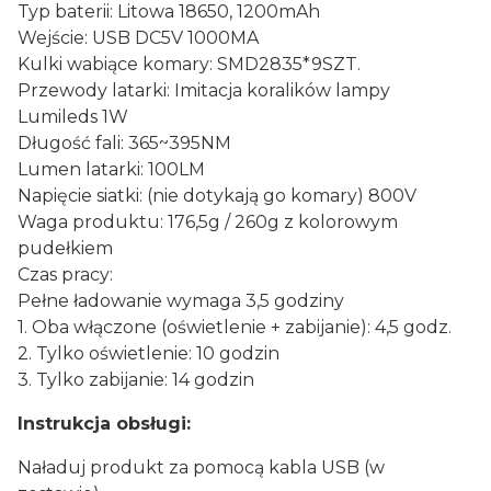
Typ baterii: Litowa 18650, 1200mAh
Wejście: USB DC5V 1000MA
Kulki wabiące komary: SMD2835*9SZT.
Przewody latarki: Imitacja koralików lampy
Lumileds 1W
Długość fali: 365~395NM
Lumen latarki: 100LM
Napięcie siatki: (nie dotykają go komary) 800V
Waga produktu: 176,5g / 260g z kolorowym
pudełkiem
Czas pracy:
Pełne ładowanie wymaga 3,5 godziny
1. Oba włączone (oświetlenie + zabijanie): 4,5 godz.
2. Tylko oświetlenie: 10 godzin
3. Tylko zabijanie: 14 godzin
Instrukcja obsługi:
Naładuj produkt za pomocą kabla USB (w