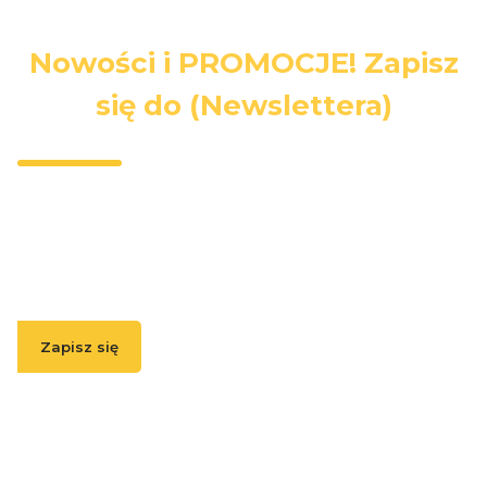
Nowości i PROMOCJE! Zapisz
się do (Newslettera)
Wpisz swój adres e-mail, jeżeli chcesz otrzymywać
informacje o nowościach i promocjach.
Zapisz się
( Zapisując się, akceptujesz nasz
Regulamin
(w zakresie dotyczącym
Newslettera). Przetwarzanie danych odbywa się zgodnie z
Polityką
prywatności
. )