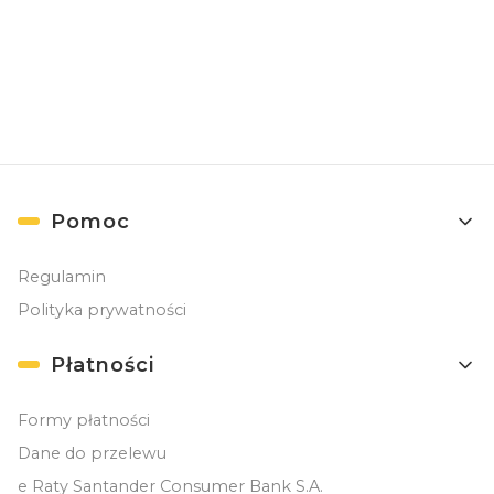
( Zapisując się, akceptujesz nasz
Regulamin
(w zakresie dotyczącym
Newslettera). Przetwarzanie danych odbywa się zgodnie z
Polityką
prywatności
. )
Linki w stopce
Pomoc
Regulamin
Polityka prywatności
Płatności
Formy płatności
Dane do przelewu
e Raty Santander Consumer Bank S.A.