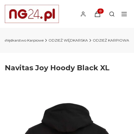
Produkty w koszyk
Otwórz wy
Wędkarstwo Karpiowe
ODZIEŻ WĘDKARSKA
ODZIEŻ KARPIOWA
Navitas Joy Hoody Black XL