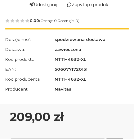
Udostępnij
Zapytaj o produkt
0.00
(Oceny: 0 Recenzje: 0)
Dostępność:
spodziewana dostawa
Dostawa:
zawieszona
Kod produktu:
NTTH4632-XL
EAN:
5060771720151
Kod producenta:
NTTH4632-XL
Producent:
Navitas
Cena
209,00 zł