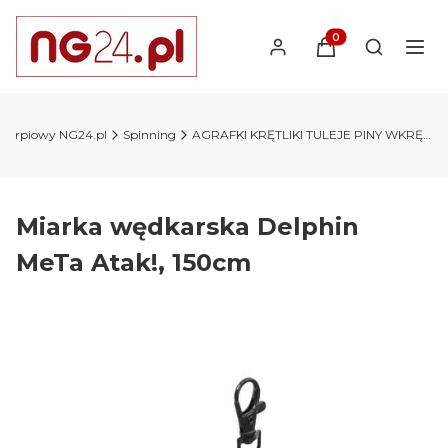
Produkty w koszyk
Otwórz wy
 karpiowy NG24.pl
Spinning
AGRAFKI KRĘTLIKI TULEJE PINY WKRĘTKI
Miarka wędkarska Delphin
MeTa Atak!, 150cm