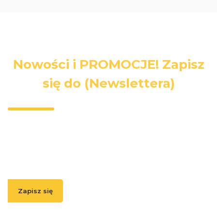
Nowości i PROMOCJE! Zapisz
się do (Newslettera)
Wpisz swój adres e-mail, jeżeli chcesz otrzymywać
informacje o nowościach i promocjach.
Zapisz się
( Zapisując się, akceptujesz nasz
Regulamin
(w zakresie dotyczącym