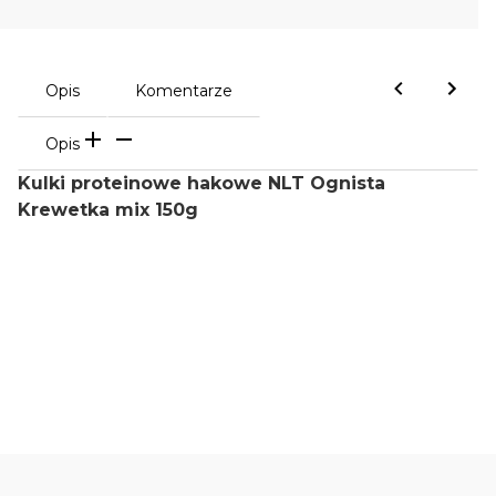
Opis
Komentarze
Opis
Kulki proteinowe hakowe NLT Ognista
Krewetka mix 150g
Oceń i opisz
0.00
Liczba ocen: 0