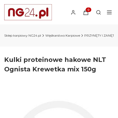
Produkty w koszyk
Otwórz wy
Sklep karpiowy NG24.pl
Wędkarstwo Karpiowe
PRZYNĘTY I ZANĘTY 
Kulki proteinowe hakowe NLT
Ognista Krewetka mix 150g