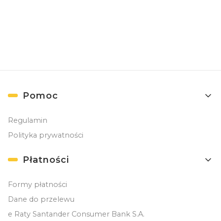
Newslettera). Przetwarzanie danych odbywa się zgodnie z
Polityką
prywatności
. )
Linki w stopce
Pomoc
Regulamin
Polityka prywatności
Płatności
Formy płatności
Dane do przelewu
e Raty Santander Consumer Bank S.A.