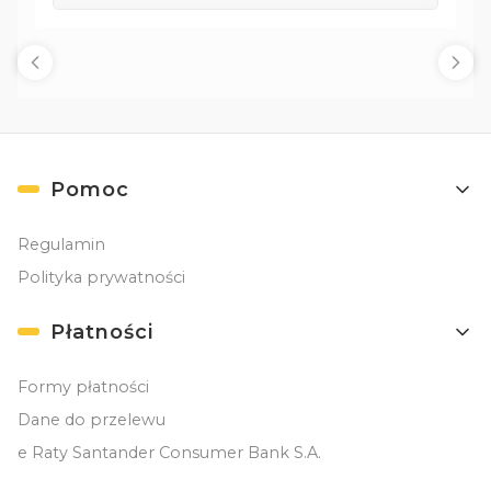
Linki w stopce
Pomoc
Regulamin
Polityka prywatności
Płatności
Formy płatności
Dane do przelewu
e Raty Santander Consumer Bank S.A.