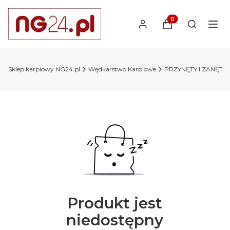
Produkty w koszyk
Otwórz wy
Sklep karpiowy NG24.pl
Wędkarstwo Karpiowe
PRZYNĘTY I ZANĘTY 
Produkt jest
niedostępny