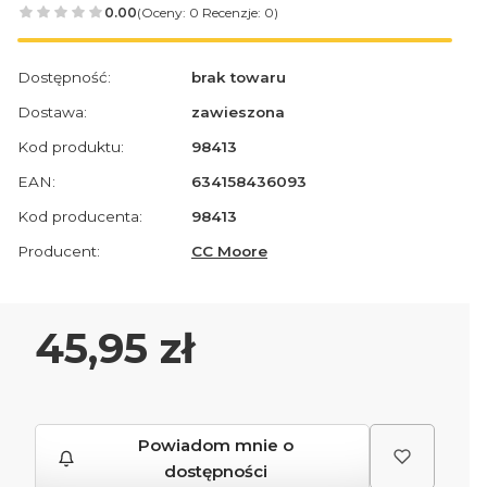
0.00
(Oceny: 0 Recenzje: 0)
Dostępność:
brak towaru
Dostawa:
zawieszona
Kod produktu:
98413
EAN:
634158436093
Kod producenta:
98413
Producent:
CC Moore
Cena
45,95 zł
Powiadom mnie o
dostępności