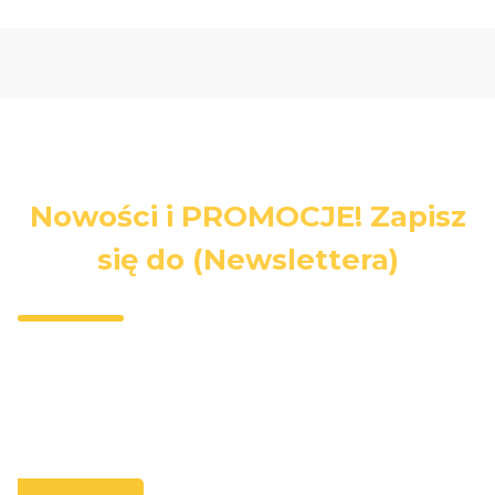
Nowości i PROMOCJE! Zapisz
się do (Newslettera)
Wpisz swój adres e-mail, jeżeli chcesz otrzymywać
informacje o nowościach i promocjach.