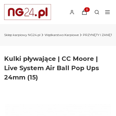
Produkty w koszyk
Otwórz wy
Sklep karpiowy NG24.pl
Wędkarstwo Karpiowe
PRZYNĘTY I ZANĘTY 
Kulki pływające | CC Moore |
Live System Air Ball Pop Ups
24mm (15)