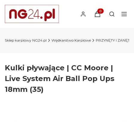
Produkty w koszyk
Otwórz wy
Sklep karpiowy NG24.pl
Wędkarstwo Karpiowe
PRZYNĘTY I ZANĘTY 
Kulki pływające | CC Moore |
Live System Air Ball Pop Ups
18mm (35)