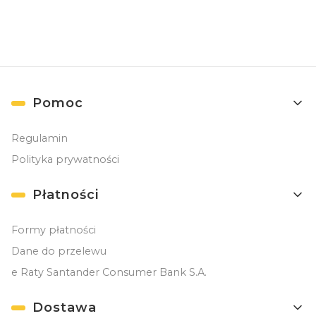
Linki w stopce
Pomoc
Regulamin
Polityka prywatności
Płatności
Formy płatności
Dane do przelewu
e Raty Santander Consumer Bank S.A.
Dostawa