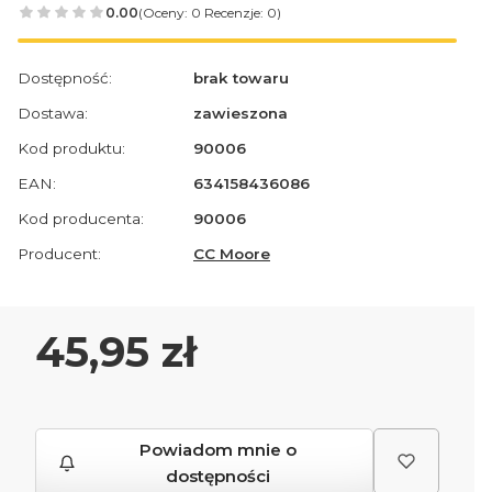
0.00
(Oceny: 0 Recenzje: 0)
Dostępność:
brak towaru
Dostawa:
zawieszona
Kod produktu:
90006
EAN:
634158436086
Kod producenta:
90006
Producent:
CC Moore
Cena
45,95 zł
Powiadom mnie o
dostępności