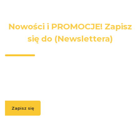
Nowości i PROMOCJE! Zapisz
się do (Newslettera)
Wpisz swój adres e-mail, jeżeli chcesz otrzymywać
informacje o nowościach i promocjach.
Zapisz się
( Zapisując się, akceptujesz nasz
Regulamin
(w zakresie dotyczącym
Newslettera). Przetwarzanie danych odbywa się zgodnie z
Polityką
prywatności
. )