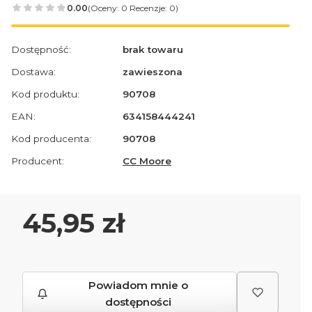
0.00
(Oceny: 0 Recenzje: 0)
Dostępność:
brak towaru
Dostawa:
zawieszona
Kod produktu:
90708
EAN:
634158444241
Kod producenta:
90708
Producent:
CC Moore
Cena
45,95 zł
Powiadom mnie o
dostępności