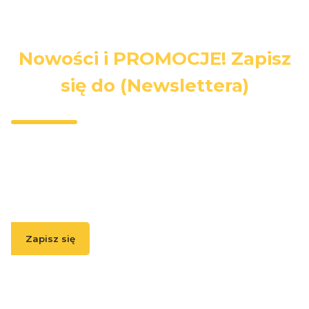
Nowości i PROMOCJE! Zapisz
się do (Newslettera)
Wpisz swój adres e-mail, jeżeli chcesz otrzymywać
informacje o nowościach i promocjach.
Zapisz się
( Zapisując się, akceptujesz nasz
Regulamin
(w zakresie dotyczącym
Newslettera). Przetwarzanie danych odbywa się zgodnie z
Polityką
prywatności
. )