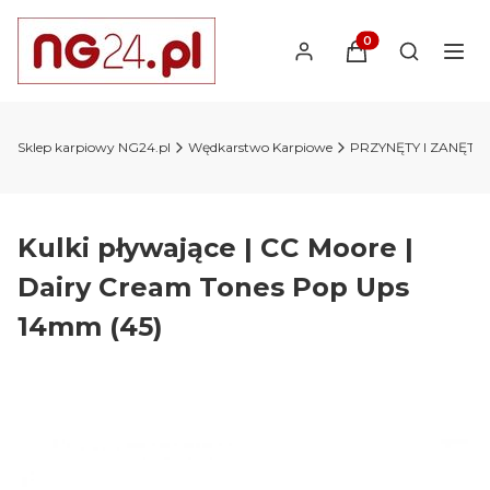
Produkty w koszyk
Otwórz wy
Sklep karpiowy NG24.pl
Wędkarstwo Karpiowe
PRZYNĘTY I ZANĘTY 
Kulki pływające | CC Moore |
Dairy Cream Tones Pop Ups
14mm (45)