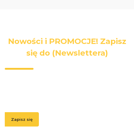
Nowości i PROMOCJE! Zapisz
się do (Newslettera)
Wpisz swój adres e-mail, jeżeli chcesz otrzymywać
informacje o nowościach i promocjach.
Zapisz się