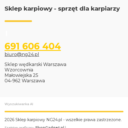
Sklep karpiowy - sprzęt dla karpiarzy
691 606 404
biuro@ng24.pl
Sklep wędkarski Warszawa
Wzorcownia
Małowiejska 25
04-962 Warszawa
Wyszukiwarka AI
2026 Sklep karpiowy NG24.pl - wszelkie prawa zastrzeżone.
|
Szablon graficzny
ShopGadget.pl