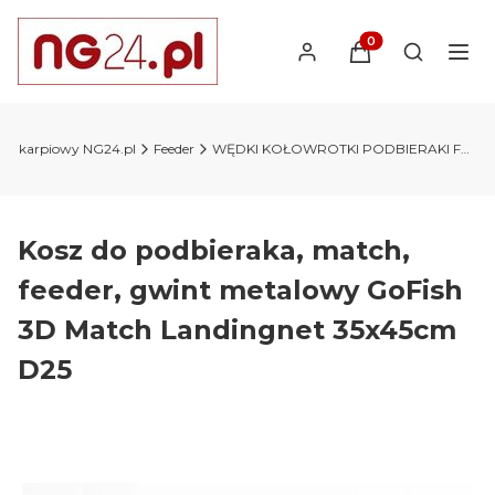
Produkty w koszyk
Otwórz wy
lep karpiowy NG24.pl
Feeder
WĘDKI KOŁOWROTKI PODBIERAKI FEEDER MATCH
Kosz do podbieraka, match,
feeder, gwint metalowy GoFish
3D Match Landingnet 35x45cm
D25