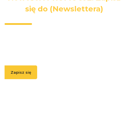
się do (Newslettera)
Wpisz swój adres e-mail, jeżeli chcesz otrzymywać
informacje o nowościach i promocjach.
Zapisz się
( Zapisując się, akceptujesz nasz
Regulamin
(w zakresie dotyczącym
Newslettera). Przetwarzanie danych odbywa się zgodnie z
Polityką
prywatności
. )