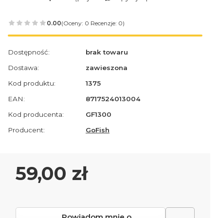
0.00
(Oceny: 0 Recenzje: 0)
Dostępność:
brak towaru
Dostawa:
zawieszona
Kod produktu:
1375
EAN:
8717524013004
Kod producenta:
GF1300
Producent:
GoFish
Cena
59,00 zł
Powiadom mnie o