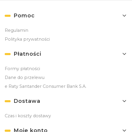
Linki w stopce
Pomoc
Regulamin
Polityka prywatności
Płatności
Formy płatności
Dane do przelewu
e Raty Santander Consumer Bank S.A.
Dostawa
Czas i koszty dostawy
Moje konto