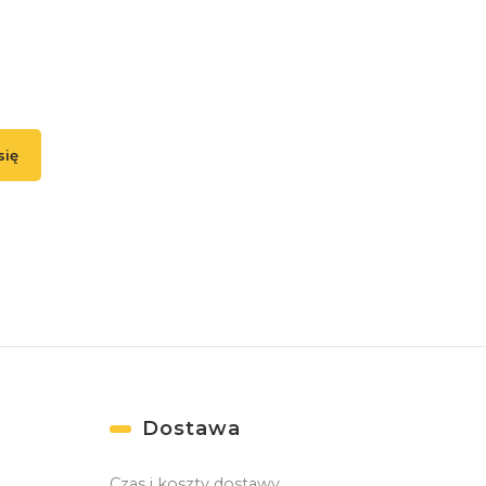
swój adres e-mail, jeżeli chcesz otrzymywać informacje o nowoś
promocjach.
się
ąc się, akceptujesz nasz
Regulamin
(w zakresie dotyczącym Newslettera). Prz
danych odbywa się zgodnie z
Polityką prywatności
. )
Dostawa
Czas i koszty dostawy