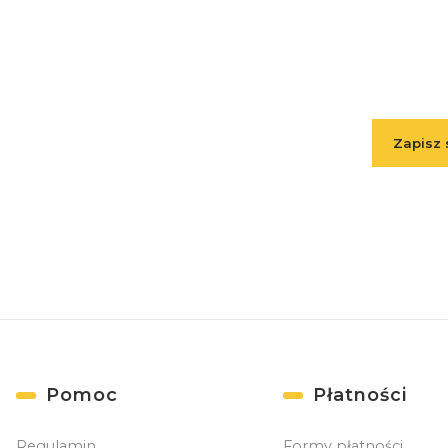
Wpisz 
Zapisz 
( Zapisuj
Linki w stopce
Pomoc
Płatności
Regulamin
Formy płatności