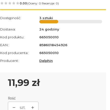
0.00
(Oceny: 0 Recenzje: 0)
Dostępność:
3 sztuki
Dostawa:
24 godziny
Kod produktu:
665050010
EAN:
8586018454926
Kod producenta:
665050010
Producent:
Delphin
Cena
11,99 zł
Ilość
szt.