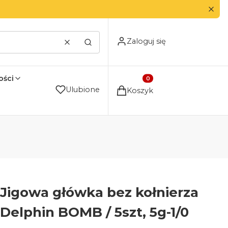
Zaloguj się
Wyczyść
Szukaj
ści
Produkty w koszyku: 0. Zo
Ulubione
Koszyk
Jigowa główka bez kołnierza
Delphin BOMB / 5szt, 5g-1/0