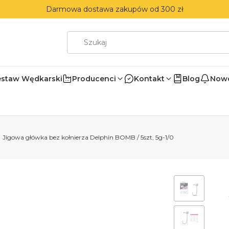
Darmowa dostawa zakupów od 300 zł
estaw Wędkarski
Producenci
Kontakt
Blog
Nowo
Jigowa główka bez kołnierza Delphin BOMB / 5szt, 5g-1/0