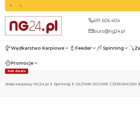
691 606 404
biuro@ng24.pl
Wędkarstwo Karpiowe
Feeder
Spinning
Z
Promocje
hot deals
Sklep karpiowy NG24.pl
Spinning
GŁÓWKI JIGOWE CZEBURASZKI