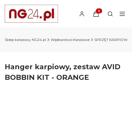
Produkty w koszyk
Otwórz wy
Sklep karpiowy NG24.pl
Wędkarstwo Karpiowe
SPRZĘT KARPIOWY
Hanger karpiowy, zestaw AVID
BOBBIN KIT - ORANGE