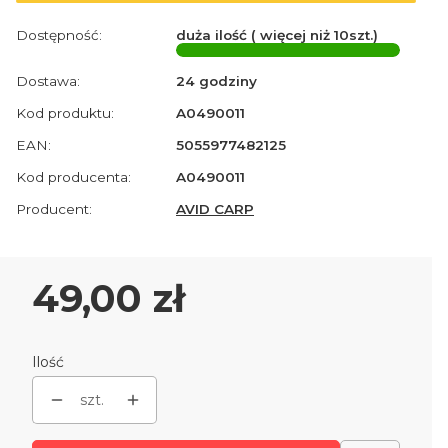
Dostępność:
duża ilość ( więcej niż 10szt.)
Dostawa:
24 godziny
Kod produktu:
A0490011
EAN:
5055977482125
Kod producenta:
A0490011
Producent:
AVID CARP
Cena
49,00 zł
Ilość
szt.