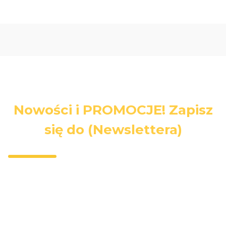
Nowości i PROMOCJE! Zapisz
się do (Newslettera)
Wpisz swój adres e-mail, jeżeli chcesz otrzymywać
informacje o nowościach i promocjach.