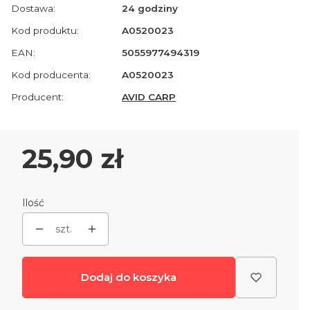
Dostawa:
24 godziny
Kod produktu:
A0520023
EAN:
5055977494319
Kod producenta:
A0520023
Producent:
AVID CARP
Cena
25,90 zł
Ilość
szt.
Dodaj do koszyka