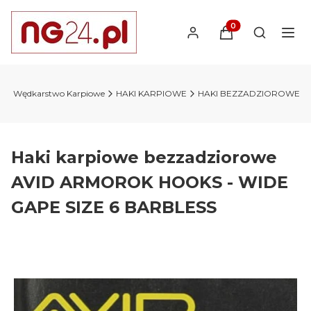
Produkty w koszyk
Otwórz wy
l
Wędkarstwo Karpiowe
HAKI KARPIOWE
HAKI BEZZADZIOROWE
Haki karpiowe bezzadziorowe
AVID ARMOROK HOOKS - WIDE
GAPE SIZE 6 BARBLESS