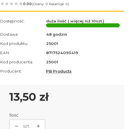
0.00
(Oceny: 0 Recenzje: 0)
Dostępność:
duża ilość ( więcej niż 10szt.)
Dostawa:
48 godzin
Kod produktu:
25001
EAN:
8717524093419
Kod producenta:
25001
Producent:
PB Products
Cena
13,50 zł
Ilość
szt.