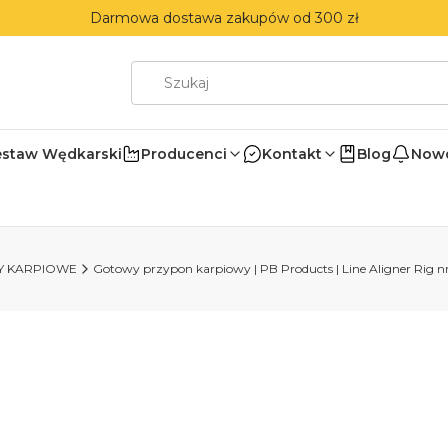
Darmowa dostawa zakupów od 300 zł
estaw Wędkarski
Producenci
Kontakt
Blog
Nowo
Y KARPIOWE
Gotowy przypon karpiowy | PB Products | Line Aligner Rig n