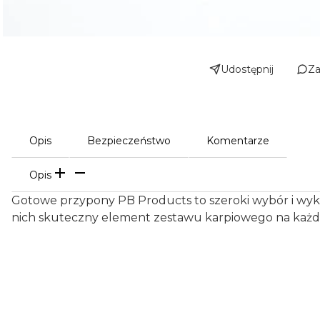
Udostępnij
Za
Opis
Bezpieczeństwo
Komentarze
Opis
Gotowe przypony PB Products to szeroki wybór i wykona
nich skuteczny element zestawu karpiowego na każ
Certyfikaty i ostrzeżenie bezpieczeństw
Chronić przed dziećmi.
Zawiera małe elementy, które mogą zostać połknięt