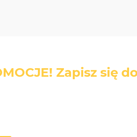
MOCJE! Zapisz się do
swój adres e-mail, jeżeli chcesz otrzymywać informacje o nowoś
promocjach.