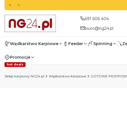
691 606 404
biuro@ng24.pl
Wędkarstwo Karpiowe
Feeder
Spinning
Z
Promocje
hot deals
Sklep karpiowy NG24.pl
Wędkarstwo Karpiowe
GOTOWE PRZYPON