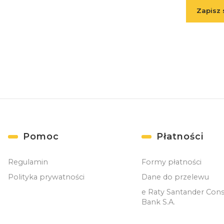
Zapisz 
( Zapisuj
Linki w stopce
Pomoc
Płatności
Regulamin
Formy płatności
Polityka prywatności
Dane do przelewu
e Raty Santander Con
Bank S.A.