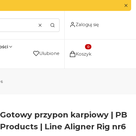
Zaloguj się
Wyczyść
Szukaj
ści
Produkty w koszyku: 0. Zo
Ulubione
Koszyk
r6
Gotowy przypon karpiowy | PB
Products | Line Aligner Rig nr6