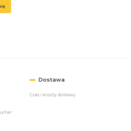
się
ąc się, akceptujesz nasz
Regulamin
(w zakresie dotyczącym Newslettera). Prz
danych odbywa się zgodnie z
Polityką prywatności
. )
Dostawa
Czas i koszty dostawy
sumer