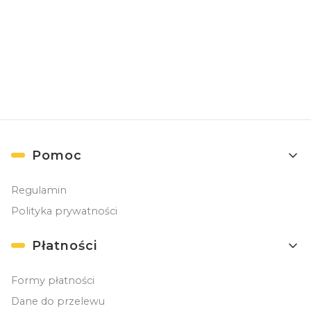
( Zapisując się, akceptujesz nasz
Regulamin
(w zakresie dotyczącym
Newslettera). Przetwarzanie danych odbywa się zgodnie z
Polityką
prywatności
. )
Linki w stopce
Pomoc
Regulamin
Polityka prywatności
Płatności
Formy płatności
Dane do przelewu