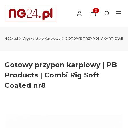
Produkty w koszyk
Otwórz wy
wy NG24.pl
Wędkarstwo Karpiowe
GOTOWE PRZYPONY KARPIOWE
Gotowy przypon karpiowy | PB
Products | Combi Rig Soft
Coated nr8