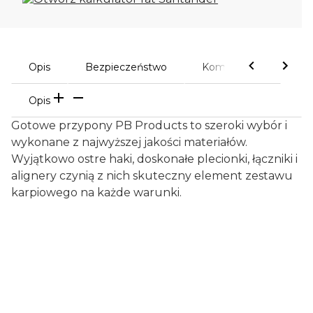
Opis
Bezpieczeństwo
Komentarze
Opis
Gotowe przypony PB Products to szeroki wybór i
wykonane z najwyższej jakości materiałów.
Wyjątkowo ostre haki, doskonałe plecionki, łączniki i
alignery czynią z nich skuteczny element zestawu
karpiowego na każde warunki.
Certyfikaty i ostrzeżenie
bezpieczeństwa
Artykuły wędkarskie, mogą zawierać drobne
elementy, chronić przed dziećmi, zużyte