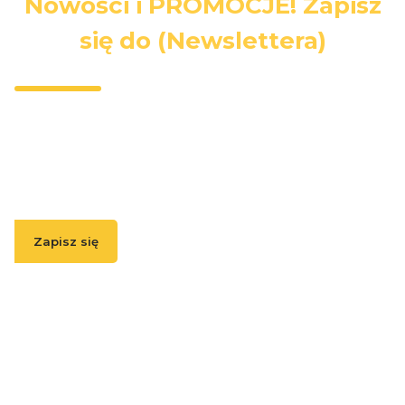
Nowości i PROMOCJE! Zapisz
się do (Newslettera)
Wpisz swój adres e-mail, jeżeli chcesz otrzymywać
informacje o nowościach i promocjach.
Zapisz się
( Zapisując się, akceptujesz nasz
Regulamin
(w zakresie dotyczącym
Newslettera). Przetwarzanie danych odbywa się zgodnie z
Polityką
prywatności
. )