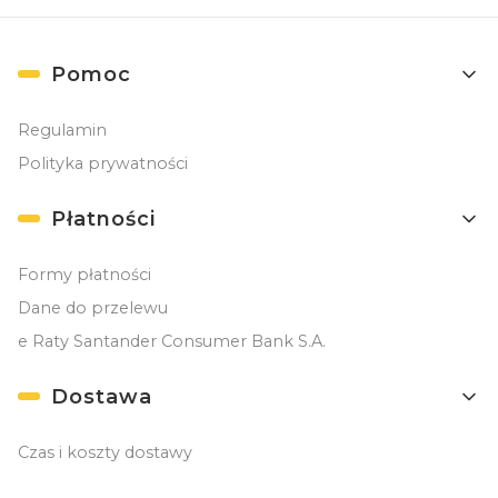
Linki w stopce
Pomoc
Regulamin
Polityka prywatności
Płatności
Formy płatności
Dane do przelewu
e Raty Santander Consumer Bank S.A.
Dostawa
Czas i koszty dostawy