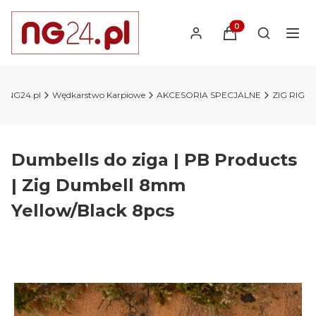
Produkty w koszyk
Otwórz wy
wy NG24.pl
Wędkarstwo Karpiowe
AKCESORIA SPECJALNE
ZIG RIG
Dumbells do ziga | PB Products
| Zig Dumbell 8mm
Yellow/Black 8pcs