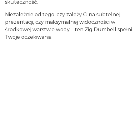
skuteczność.
Niezależnie od tego, czy zależy Ci na subtelnej
prezentacji, czy maksymalnej widoczności w
środkowej warstwie wody – ten Zig Dumbell spełni
Twoje oczekiwania.
Certyfikaty i ostrzeżenie
bezpieczeństwa
Artykuły wędkarskie, mogą zawierać drobne
elementy, chronić przed dziećmi, zużyte
opakowania poddać recyklingowi lub utylizacji.
Producent:
Marmar BV
Adres:
De Werf 40 C, 8401 JE Gorredijk, Holandia