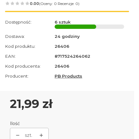
0.00
(Oceny: 0 Recenzje: 0)
Dostępność:
6 sztuk
Dostawa:
24 godziny
Kod produktu:
26406
EAN:
8717524264062
Kod producenta:
26406
Producent:
PB Products
Cena
21,99 zł
Ilość
szt.