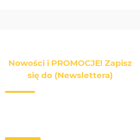
Nowości i PROMOCJE! Zapisz
się do (Newslettera)
Wpisz swój adres e-mail, jeżeli chcesz otrzymywać
informacje o nowościach i promocjach.