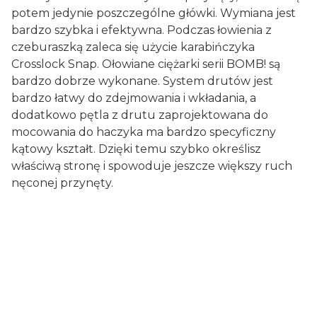
potem jedynie poszczególne główki. Wymiana jest
bardzo szybka i efektywna. Podczas łowienia z
czeburaszką zaleca się użycie karabińczyka
Crosslock Snap. Ołowiane ciężarki serii BOMB! są
bardzo dobrze wykonane. System drutów jest
bardzo łatwy do zdejmowania i wkładania, a
dodatkowo pętla z drutu zaprojektowana do
mocowania do haczyka ma bardzo specyficzny
kątowy kształt. Dzięki temu szybko określisz
właściwą stronę i spowoduje jeszcze większy ruch
nęconej przynęty.
Oceń i opisz
0.00
Liczba ocen: 0