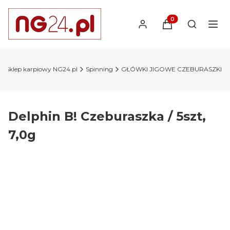
Produkty w koszyk
Otwórz wy
Sklep karpiowy NG24.pl
Spinning
GŁÓWKI JIGOWE CZEBURASZKI
Delphin B! Czeburaszka / 5szt,
7,0g