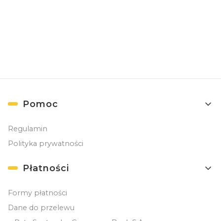
( Zapisując się, akceptujesz nasz
Regulamin
(w zakresie dotyczącym
Newslettera). Przetwarzanie danych odbywa się zgodnie z
Polityką
prywatności
. )
Linki w stopce
Pomoc
Regulamin
Polityka prywatności
Płatności
Formy płatności
Dane do przelewu