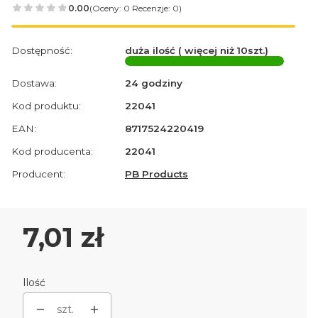
0.00
(Oceny: 0 Recenzje: 0)
Dostępność:
duża ilość ( więcej niż 10szt.)
Dostawa:
24 godziny
Kod produktu:
22041
EAN:
8717524220419
Kod producenta:
22041
Producent:
PB Products
Cena
7,01 zł
Ilość
szt.