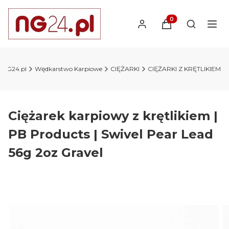
Produkty w koszyk
Otwórz wy
y NG24.pl
Wędkarstwo Karpiowe
CIĘŻARKI
CIĘŻARKI Z KRĘTLIKIEM
Ciężarek karpiowy z krętlikiem |
PB Products | Swivel Pear Lead
56g 2oz Gravel