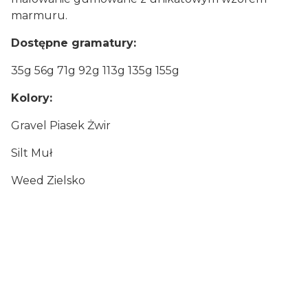
marmuru.
Dostępne gramatury:
35g 56g 71g 92g 113g 135g 155g
Kolory:
Gravel Piasek Żwir
Silt Muł
Weed Zielsko
Certyfikaty i ostrzeżenie
bezpieczeństwa
Artykuły wędkarskie, mogą zawierać drobne
elementy, chronić przed dziećmi, zużyte