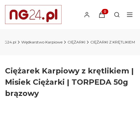
Produkty w koszyk
Otwórz wy
y NG24.pl
Wędkarstwo Karpiowe
CIĘŻARKI
CIĘŻARKI Z KRĘTLIKIEM
Ciężarek Karpiowy z krętlikiem |
Misiek Ciężarki | TORPEDA 50g
brązowy