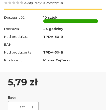
0.00
(Oceny: 0 Recenzje: 0)
Dostępność:
10 sztuk
Dostawa:
24 godziny
Kod produktu:
TPDA-50-B
EAN:
-
Kod producenta:
TPDA-50-B
Producent:
Misiek Ciężarki
Cena
5,79 zł
Ilość
szt.