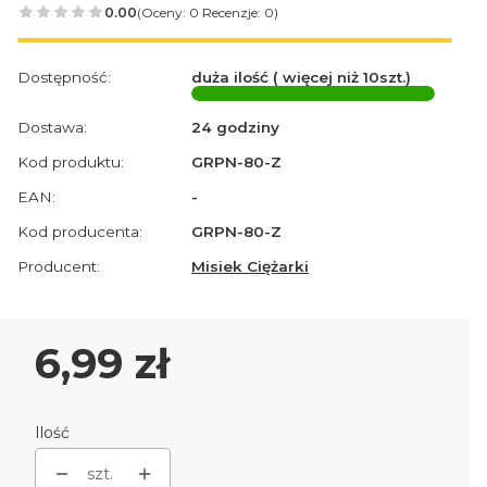
0.00
(Oceny: 0 Recenzje: 0)
Dostępność:
duża ilość ( więcej niż 10szt.)
Dostawa:
24 godziny
Kod produktu:
GRPN-80-Z
EAN:
-
Kod producenta:
GRPN-80-Z
Producent:
Misiek Ciężarki
Cena
6,99 zł
Ilość
szt.