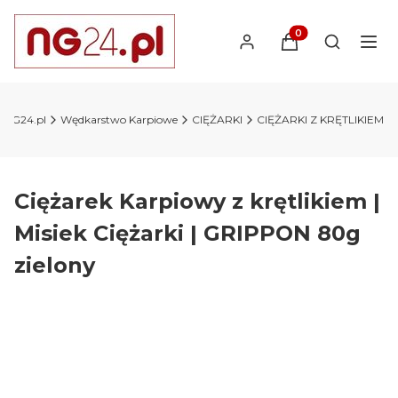
Produkty w koszyk
Otwórz wy
y NG24.pl
Wędkarstwo Karpiowe
CIĘŻARKI
CIĘŻARKI Z KRĘTLIKIEM
Ciężarek Karpiowy z krętlikiem |
Misiek Ciężarki | GRIPPON 80g
zielony