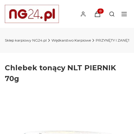
Produkty w koszyk
Otwórz wy
Sklep karpiowy NG24.pl
Wędkarstwo Karpiowe
PRZYNĘTY I ZANĘTY 
Chlebek tonący NLT PIERNIK
70g