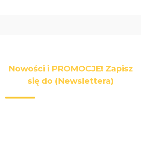
Nowości i PROMOCJE! Zapisz
się do (Newslettera)
Wpisz swój adres e-mail, jeżeli chcesz otrzymywać
informacje o nowościach i promocjach.