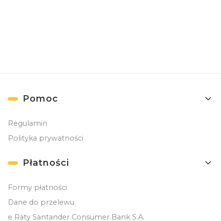
( Zapisując się, akceptujesz nasz
Regulamin
(w zakresie dotyczącym
Newslettera). Przetwarzanie danych odbywa się zgodnie z
Polityką
prywatności
. )
Linki w stopce
Pomoc
Regulamin
Polityka prywatności
Płatności
Formy płatności
Dane do przelewu
e Raty Santander Consumer Bank S.A.