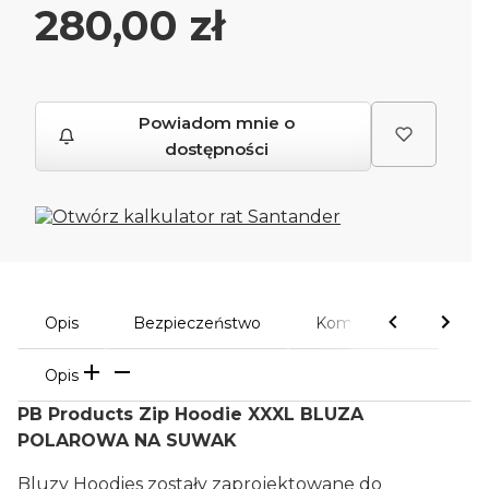
Cena
280,00 zł
Powiadom mnie o
dostępności
Opis
Bezpieczeństwo
Komentarze
Opis
PB Products Zip Hoodie XXXL BLUZA
POLAROWA NA SUWAK
Bluzy Hoodies zostały zaprojektowane do