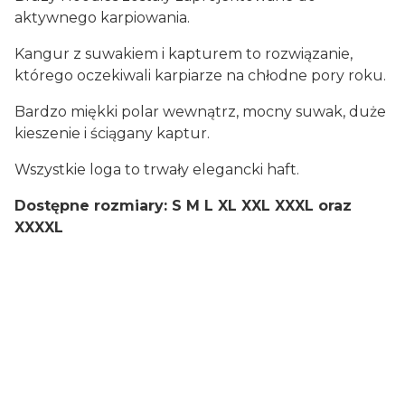
aktywnego karpiowania.
Kangur z suwakiem i kapturem to rozwiązanie,
którego oczekiwali karpiarze na chłodne pory roku.
Bardzo miękki polar wewnątrz, mocny suwak, duże
kieszenie i ściągany kaptur.
Wszystkie loga to trwały elegancki haft.
Dostępne rozmiary: S M L XL XXL XXXL oraz
XXXXL
Certyfikaty i ostrzeżenie
bezpieczeństwa
Artykuły wędkarskie, mogą zawierać drobne
elementy, chronić przed dziećmi, zużyte
opakowania poddać recyklingowi lub utylizacji.