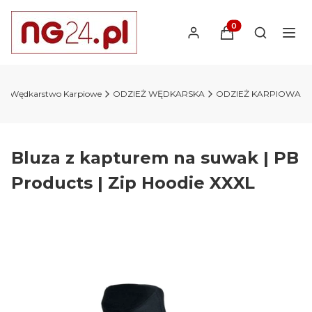
Produkty w koszyk
Otwórz wy
Wędkarstwo Karpiowe
ODZIEŻ WĘDKARSKA
ODZIEŻ KARPIOWA
Bluza z kapturem na suwak | PB
Products | Zip Hoodie XXXL