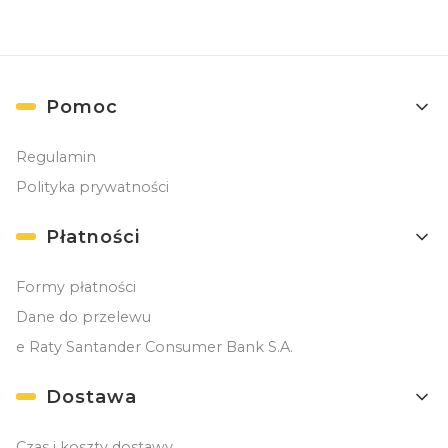
Linki w stopce
Pomoc
Regulamin
Polityka prywatności
Płatności
Formy płatności
Dane do przelewu
e Raty Santander Consumer Bank S.A.
Dostawa
Czas i koszty dostawy