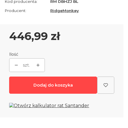
Kod producenta:
RM DBHZJ BL
Producent:
RidgeMonkey
Cena
446,99 zł
Ilość
szt.
Dodaj do koszyka