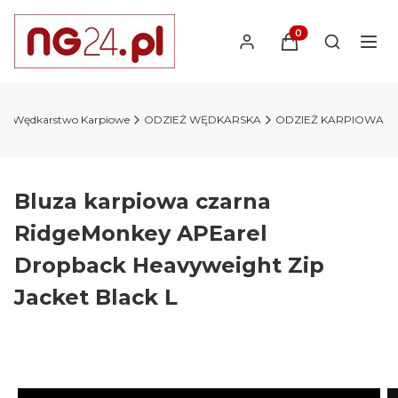
Produkty w koszyk
Otwórz wy
Wędkarstwo Karpiowe
ODZIEŻ WĘDKARSKA
ODZIEŻ KARPIOWA
Bluza karpiowa czarna
RidgeMonkey APEarel
Dropback Heavyweight Zip
Jacket Black L