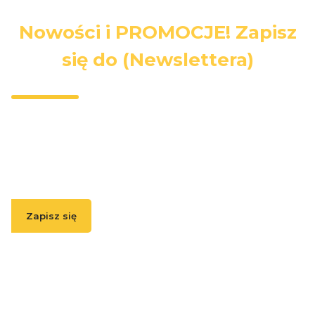
Nowości i PROMOCJE! Zapisz
się do (Newslettera)
Wpisz swój adres e-mail, jeżeli chcesz otrzymywać
informacje o nowościach i promocjach.
Zapisz się
( Zapisując się, akceptujesz nasz
Regulamin
(w zakresie dotyczącym
Newslettera). Przetwarzanie danych odbywa się zgodnie z
Polityką
prywatności
. )