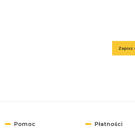
Wpisz 
Zapisz 
( Zapisuj
Linki w stopce
Pomoc
Płatności