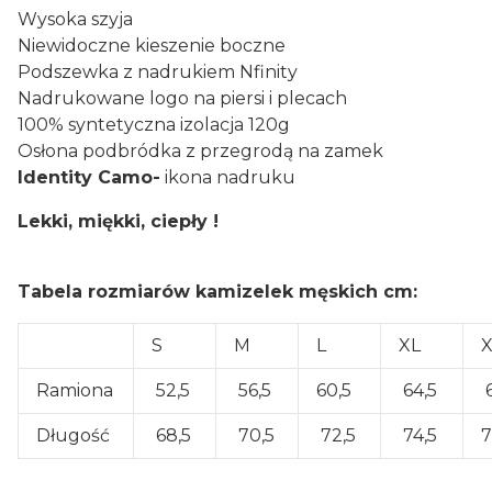
Wysoka szyja
Niewidoczne kieszenie boczne
Podszewka z nadrukiem Nfinity
Nadrukowane logo na piersi i plecach
100% syntetyczna izolacja 120g
Osłona podbródka z przegrodą na zamek
Identity Camo-
ikona nadruku
Lekki, miękki, ciepły !
Tabela rozmiarów kamizelek męskich cm:
S
M
L
XL
Ramiona
52,5
56,5
60,5
64,5
6
Długość
68,5
70,5
72,5
74,5
7