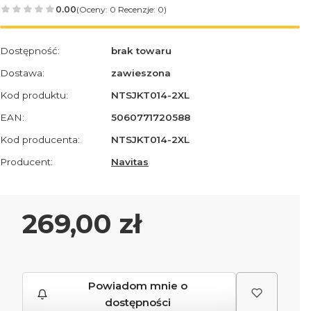
0.00
(Oceny: 0 Recenzje: 0)
Dostępność:
brak towaru
Dostawa:
zawieszona
Kod produktu:
NTSJKT014-2XL
EAN:
5060771720588
Kod producenta:
NTSJKT014-2XL
Producent:
Navitas
Cena
269,00 zł
Powiadom mnie o
dostępności