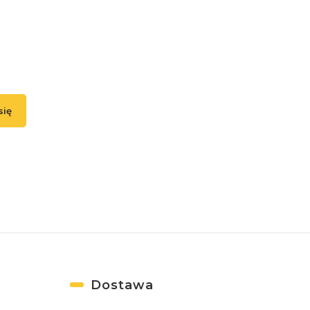
swój adres e-mail, jeżeli chcesz otrzymywać informacje o nowoś
promocjach.
się
ąc się, akceptujesz nasz
Regulamin
(w zakresie dotyczącym Newslettera). Prz
danych odbywa się zgodnie z
Polityką prywatności
. )
Dostawa