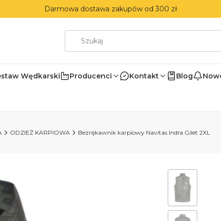
Darmowa dostawa zakupów od 300 zł
estaw Wędkarski
Producenci
Kontakt
Blog
Nowo
A
ODZIEŻ KARPIOWA
Bezrękawnik karpiowy Navitas Indra Gilet 2XL