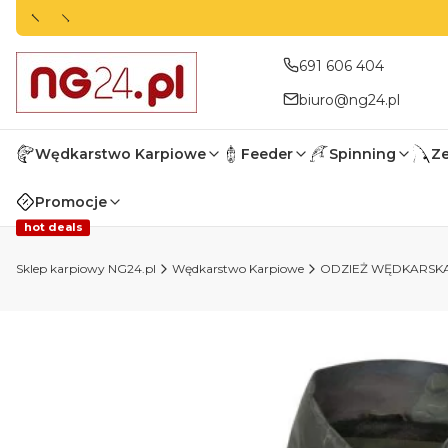
691 606 404
biuro@ng24.pl
Wędkarstwo Karpiowe
Feeder
Spinning
Z
Promocje
hot deals
Sklep karpiowy NG24.pl
Wędkarstwo Karpiowe
ODZIEŻ WĘDKARSK