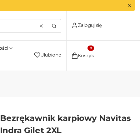
Zaloguj się
Wyczyść
Szukaj
ści
Produkty w koszyku: 0. Zo
Ulubione
Koszyk
Bezrękawnik karpiowy Navitas
Indra Gilet 2XL