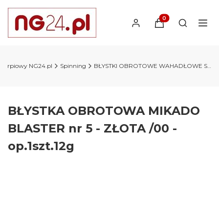
Produkty w koszyk
Otwórz wy
 karpiowy NG24.pl
Spinning
BŁYSTKI OBROTOWE WAHADŁOWE SPINNERBAIT
BŁYSTKA OBROTOWA MIKADO
BLASTER nr 5 - ZŁOTA /00 -
op.1szt.12g