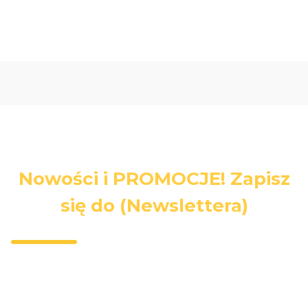
Nowości i PROMOCJE! Zapisz
się do (Newslettera)
Wpisz swój adres e-mail, jeżeli chcesz otrzymywać
informacje o nowościach i promocjach.