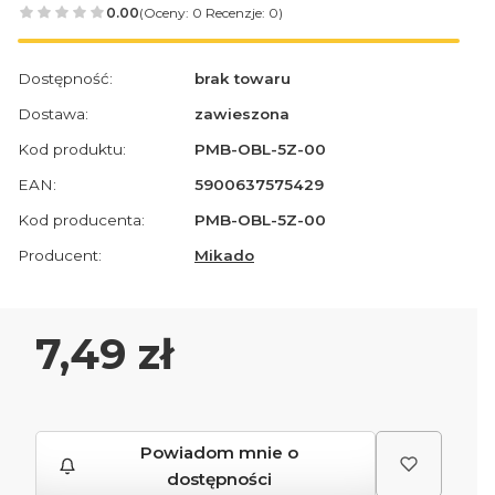
0.00
(Oceny: 0 Recenzje: 0)
Dostępność:
brak towaru
Dostawa:
zawieszona
Kod produktu:
PMB-OBL-5Z-00
EAN:
5900637575429
Kod producenta:
PMB-OBL-5Z-00
Producent:
Mikado
Cena
7,49 zł
Powiadom mnie o
dostępności