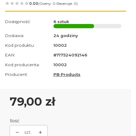
0.00
(Oceny: 0 Recenzje: 0)
Dostępność:
6 sztuk
Dostawa:
24 godziny
Kod produktu:
10002
EAN:
8717524092146
Kod producenta:
10002
Producent:
PB Products
Cena
79,00 zł
Ilość
szt.