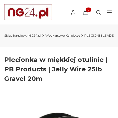
Produkty w koszyk
Otwórz wy
Sklep karpiowy NG24.pl
Wędkarstwo Karpiowe
PLECIONKI LEADER
Plecionka w miękkiej otulinie |
PB Products | Jelly Wire 25lb
Gravel 20m