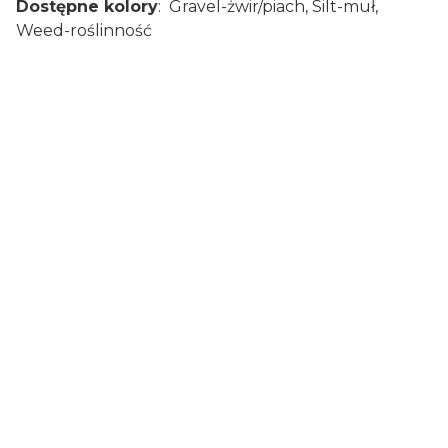
Dostępne kolory
: Gravel-żwir/piach, Silt-muł,
Weed-roślinność
Certyfikaty i ostrzeżenie
bezpieczeństwa
Artykuły wędkarskie, mogą zawierać drobne
elementy, chronić przed dziećmi, zużyte
opakowania poddać recyklingowi lub utylizacji.
Producent:
Marmar BV
Adres:
De Werf 40 C, 8401 JE Gorredijk, Holandia
E-mail:
Hq@dutchtackle.com