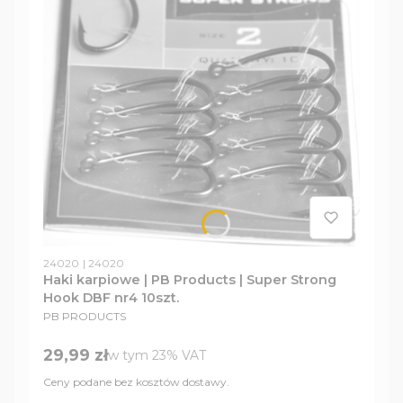
Kod produktu
Kod producenta
24020
24020
Haki karpiowe | PB Products | Super Strong
Hook DBF nr4 10szt.
PRODUCENT
PB PRODUCTS
Cena brutto
29,99 zł
w tym %s VAT
w tym
23%
VAT
Ceny podane bez kosztów dostawy.