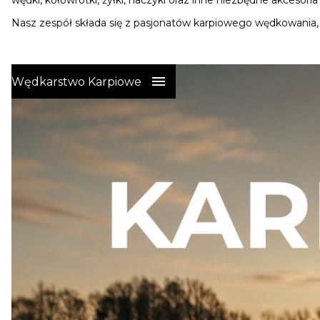
wędki, kołowrotki, żyłki, haczyki oraz inne niezbędne akcesori
Nasz zespół składa się z pasjonatów karpiowego wędkowania,
Wędkarstwo Karpiowe