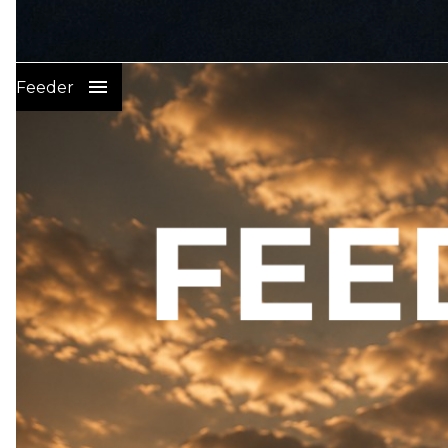
Wędkarstwo Karpiowe
:
Feeder
PRZYNĘTY I ZANĘTY NA KARPIA
SPRZĘT KARPIOWY
ELEKTRONIKA WEDKARSKA
ŻYŁKI I PLECIONKI GŁÓWNE
PLECIONKI LEADERY STRZAŁÓWKI
HAKI KARPIOWE
GOTOWE PRZYPONY KARPIOWE
CIĘŻARKI
GOTOWE LEADERY
GOTOWE ZESTAWY KOŃCOWE