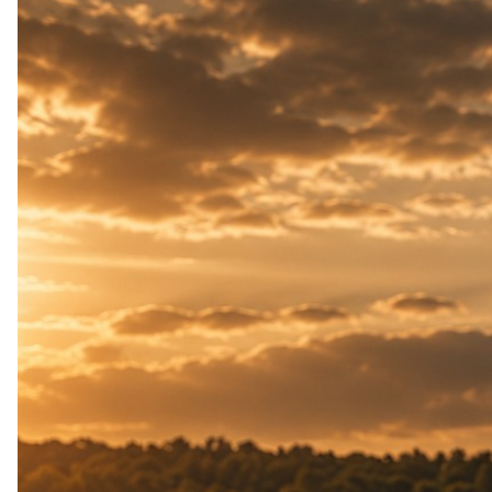
KRĘTLIKI SZYBKOZŁĄCZKI KÓŁECZKA
RURKI STOŻKI KLIPSY BEZPIECZNE
POZYCJONERY WKRĘTKI STOPERY GUMKI
MATERIAŁY DOCIĄŻONE WOLFRAMEM
IGŁY I NARZĘDZIA
więcej