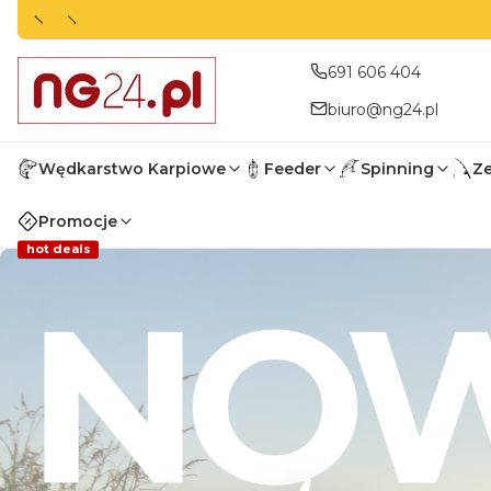
691 606 404
biuro@ng24.pl
Wędkarstwo Karpiowe
Feeder
Spinning
Z
Promocje
hot deals