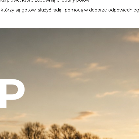
a karpiowe, które zapewnią Ci udany połów.
 którzy są gotowi służyć radą i pomocą w doborze odpowiednieg