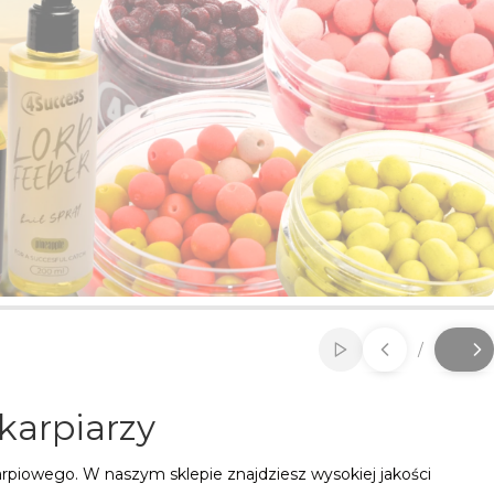
/
Włącz automatycz
Slajd
z
 karpiarzy
rpiowego. W naszym sklepie znajdziesz wysokiej jakości