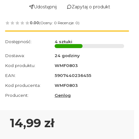
Udostępnij
Zapytaj o produkt
0.00
(Oceny: 0 Recenzje: 0)
Dostępność:
4 sztuki
Dostawa:
24 godziny
Kod produktu:
WMF0803
EAN:
5907440236455
Kod producenta:
WMF0803
Producent:
Genlog
Cena
14,99 zł