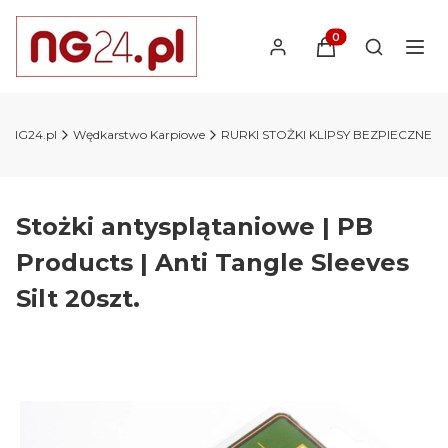
Produkty w koszyk
Otwórz wy
y NG24.pl
Wędkarstwo Karpiowe
RURKI STOŻKI KLIPSY BEZPIECZNE
Stożki antysplątaniowe | PB
Products | Anti Tangle Sleeves
Silt 20szt.