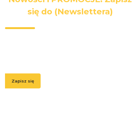
się do (Newslettera)
Wpisz swój adres e-mail, jeżeli chcesz otrzymywać
informacje o nowościach i promocjach.
Zapisz się
( Zapisując się, akceptujesz nasz
Regulamin
(w zakresie dotyczącym
Newslettera). Przetwarzanie danych odbywa się zgodnie z
Polityką
prywatności
. )