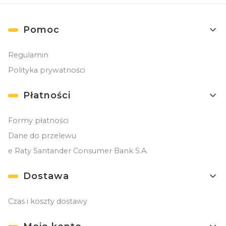
Linki w stopce
Pomoc
Regulamin
Polityka prywatności
Płatności
Formy płatności
Dane do przelewu
e Raty Santander Consumer Bank S.A.
Dostawa
Czas i koszty dostawy