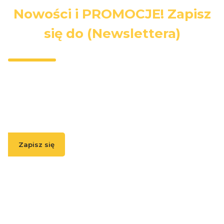
Nowości i PROMOCJE! Zapisz
się do (Newslettera)
Wpisz swój adres e-mail, jeżeli chcesz otrzymywać
informacje o nowościach i promocjach.
Zapisz się
( Zapisując się, akceptujesz nasz
Regulamin
(w zakresie dotyczącym
Newslettera). Przetwarzanie danych odbywa się zgodnie z
Polityką
prywatności
. )