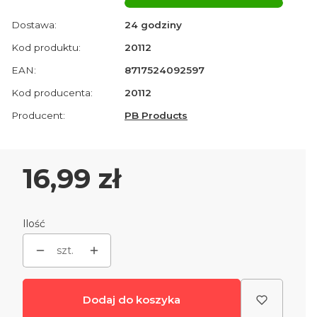
Dostawa:
24 godziny
Kod produktu:
20112
EAN:
8717524092597
Kod producenta:
20112
Producent:
PB Products
Cena
16,99 zł
Ilość
szt.
Dodaj do koszyka