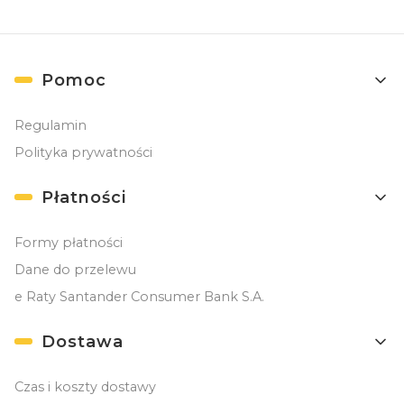
Linki w stopce
Pomoc
Regulamin
Polityka prywatności
Płatności
Formy płatności
Dane do przelewu
e Raty Santander Consumer Bank S.A.
Dostawa
Czas i koszty dostawy